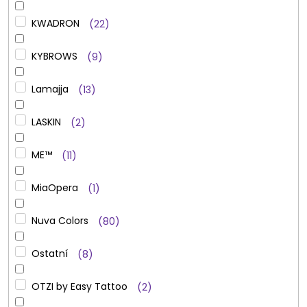
KWADRON
22
KYBROWS
9
Lamajja
13
LASKIN
2
ME™
11
MiaOpera
1
Nuva Colors
80
Ostatní
8
OTZI by Easy Tattoo
2