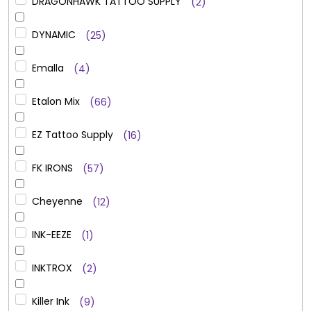
DRAGONHAWK TATTOO SUPPLY
2
DYNAMIC
25
Emalla
4
Etalon Mix
66
EZ Tattoo Supply
16
FK IRONS
57
Cheyenne
12
INK-EEZE
1
INKTROX
2
Killer Ink
9