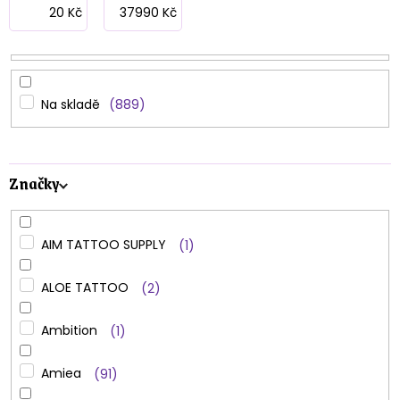
p
20
Kč
37990
Kč
r
o
d
Na skladě
889
u
k
Značky
t
ů
AIM TATTOO SUPPLY
1
ALOE TATTOO
2
Ambition
1
Amiea
91