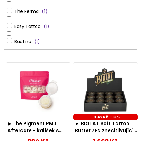
The Perma
1
Easy Tattoo
1
Bactine
1
V
ý
p
i
s
1 908 Kč
–10 %
p
▶ The Pigment PMU
► BIOTAT Soft Tattoo
r
Aftercare - kalíšek s
Butter ZEN znecitlivující
balzámem, 25 ks
pracovní máslo 50ml x 12