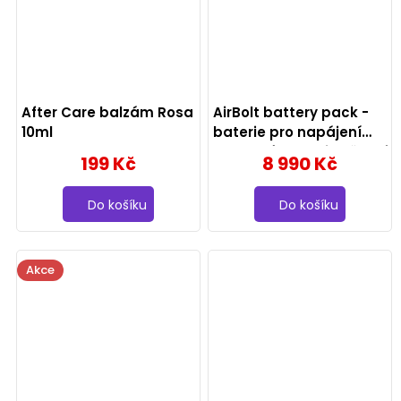
After Care balzám Rosa
AirBolt battery pack -
10ml
baterie pro napájení
tetovacího strojku černá
199 Kč
8 990 Kč
Do košíku
Do košíku
Akce