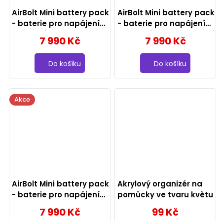
AirBolt Mini battery pack
AirBolt Mini battery pack
- baterie pro napájení
- baterie pro napájení
tetovacího strojku
tetovacího strojku černá
7 990 Kč
7 990 Kč
(rozbaleno)
Do košíku
Do košíku
Akce
AirBolt Mini battery pack
Akrylový organizér na
- baterie pro napájení
pomůcky ve tvaru květu
tetovacího strojku černá
7 990 Kč
99 Kč
(rozbaleno)