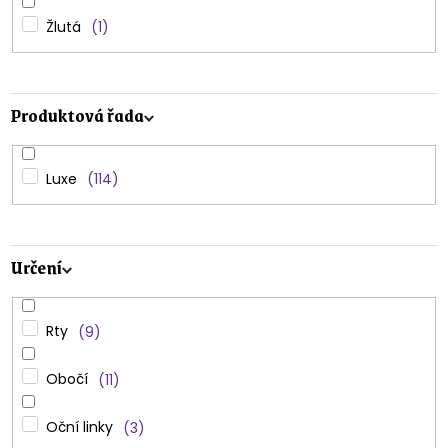
Žlutá
1
Produktová řada
Luxe
114
Určení
Rty
9
Obočí
11
Oční linky
3