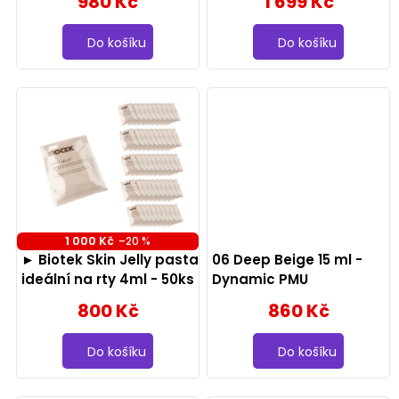
980 Kč
1 699 Kč
o
d
Do košíku
Do košíku
u
k
t
ů
1 000 Kč
–20 %
► Biotek Skin Jelly pasta
06 Deep Beige 15 ml -
ideální na rty 4ml - 50ks
Dynamic PMU
800 Kč
860 Kč
Do košíku
Do košíku