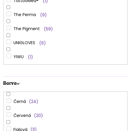
TattooMed®
1
The Perma
9
The Pigment
59
UNIGLOVES
6
YIWU
1
Barva
Černá
24
Červená
20
Fialová
11