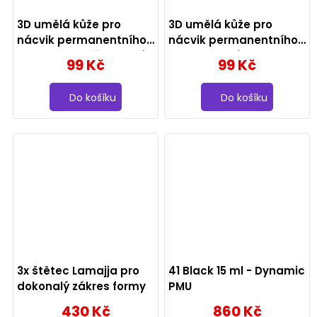
3D umělá kůže pro
3D umělá kůže pro
nácvik permanentního
nácvik permanentního
makeupu - oči a obočí
makeupu - ústa
99 Kč
99 Kč
Do košíku
Do košíku
3x štětec Lamajja pro
41 Black 15 ml - Dynamic
dokonalý zákres formy
PMU
430 Kč
860 Kč