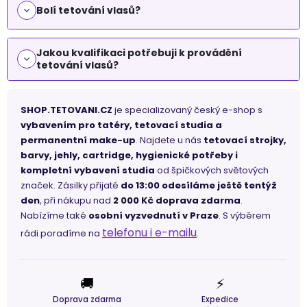
Bolí tetování vlasů?
Jakou kvalifikaci potřebuji k provádění
tetování vlasů?
SHOP.TETOVANI.CZ
je specializovaný český e-shop s
vybavením pro tatéry, tetovací studia a
permanentní make-up
. Najdete u nás
tetovací strojky,
barvy, jehly, cartridge, hygienické potřeby i
kompletní vybavení studia
od špičkových světových
značek. Zásilky přijaté
do 13:00 odesíláme ještě tentýž
den
, při nákupu nad
2 000 Kč doprava zdarma
.
Nabízíme také
osobní vyzvednutí v Praze
. S výběrem
telefonu i e-mailu
rádi poradíme na
.
🚚
⚡
Doprava zdarma
Expedice