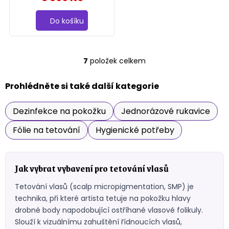
Do košíku
7
položek celkem
O
v
l
Prohlédněte si také další kategorie
á
d
Dezinfekce na pokožku
Jednorázové rukavice
a
c
Fólie na tetování
Hygienické potřeby
í
p
r
v
Jak vybrat vybavení pro tetování vlasů
k
y
Tetování vlasů (scalp micropigmentation, SMP) je
v
technika, při které artista tetuje na pokožku hlavy
ý
p
drobné body napodobující ostříhané vlasové folikuly.
i
Slouží k vizuálnímu zahuštění řídnoucích vlasů,