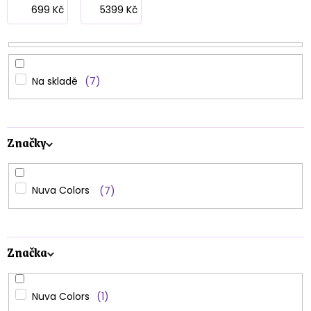
p
699
Kč
5399
Kč
r
o
d
Na skladě
7
u
k
Značky
t
ů
Nuva Colors
7
Značka
Nuva Colors
1