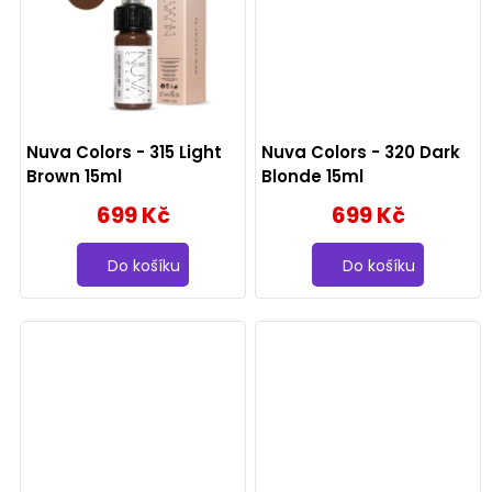
ů
Nuva Colors - 315 Light
Nuva Colors - 320 Dark
Brown 15ml
Blonde 15ml
699 Kč
699 Kč
Do košíku
Do košíku