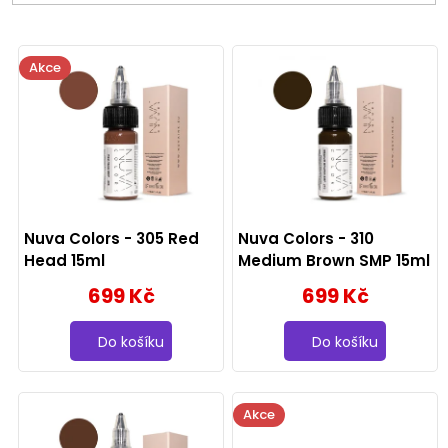
V
Akce
ý
p
i
s
p
Nuva Colors - 305 Red
Nuva Colors - 310
r
Head 15ml
Medium Brown SMP 15ml
699 Kč
699 Kč
o
d
Do košíku
Do košíku
u
k
Akce
t