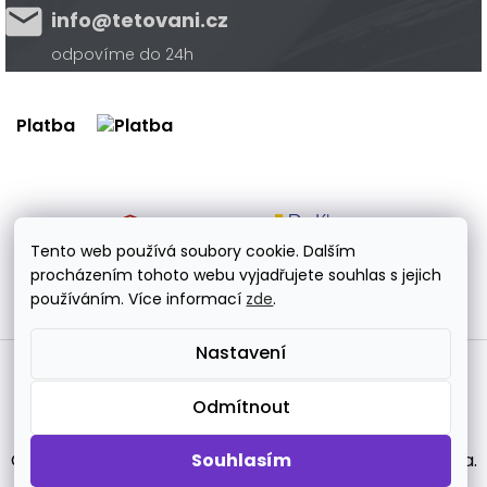
info@tetovani.cz
odpovíme do 24h
Platba
Doprava
Tento web používá soubory cookie. Dalším
procházením tohoto webu vyjadřujete souhlas s jejich
používáním. Více informací
zde
.
Nastavení
Vytvořil Shoptet Premium
Odmítnout
Copyright 2026
tetovani.cz
. Všechna práva vyhrazena.
Souhlasím