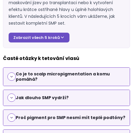
s
maskování jizev po transplantaci nebo k vytvoření
u
efektu krátce ostříhané hlavy u úplně holohlavých
klientů. V následujících 5 krocích vám ukážeme, jak
sestavit kompletní SMP set.
Zobrazit všech 5 kroků
Časté otázky k tetování vlasů
Co je to scalp micropigmentation a komu
pomáhá?
Jak dlouho SMP vydrží?
Proč pigment pro SMP nesmí mít teplé podtóny?