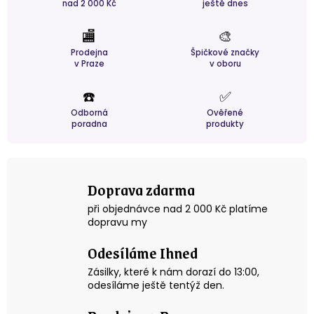
nad 2 000 Kč
ještě dnes
🏬
🎨
Prodejna
Špičkové značky
v Praze
v oboru
☎️
✅
Odborná
Ověřené
poradna
produkty
Doprava zdarma
při objednávce nad 2 000 Kč platíme
dopravu my
Odesíláme Ihned
Zásilky, které k nám dorazí do 13:00,
odesíláme ještě tentýž den.