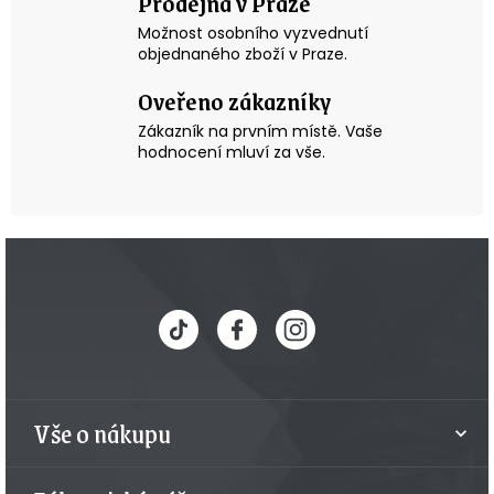
Prodejna v Praze
Možnost osobního vyzvednutí
objednaného zboží v Praze.
Oveřeno zákazníky
Zákazník na prvním místě. Vaše
hodnocení mluví za vše.
Z
á
p
a
t
Vše o nákupu
í