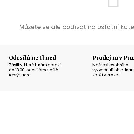
Můžete se ale podívat na ostatní kate
Odesíláme Ihned
Prodejna v Pra
Zásilky, které k nám dorazí
Možnost osobního
do 13:00, odesíláme ještě
vyzvednutí objedna
tentýž den.
zboží v Praze.