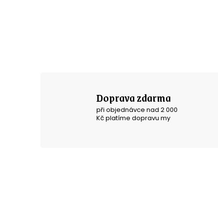
a
n
n
í
p
a
Doprava zdarma
n
při objednávce nad 2 000
Kč platíme dopravu my
e
l
Z
á