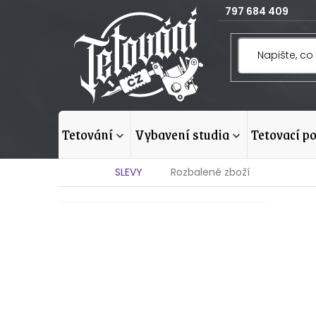
Přejít
797 684 409
na
obsah
tetování
vybavení studia
tetovací p
Domů
SLEVY
Rozbalené zboží
P
o
s
t
r