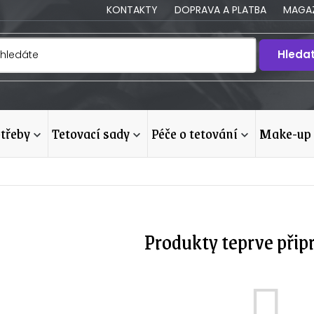
KONTAKTY
DOPRAVA A PLATBA
MAGAZ
Hleda
otřeby
tetovací sady
péče o tetování
make-up
Produkty teprve přip