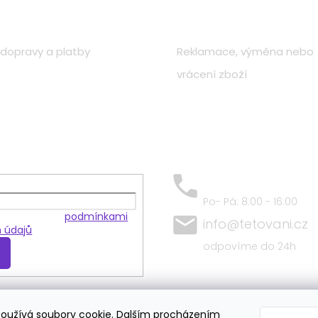
o nákupu
Zákaznická péče
dopravy a platby
Reklamace, výměna nebo
vrácení zboží
+420 797 684 409
Po- Pá: 8:00 - 16:00
 souhlasíte s
podmínkami
info@tetovani.cz
 údajů
odpovíme do 24h
oužívá soubory cookie. Dalším procházením