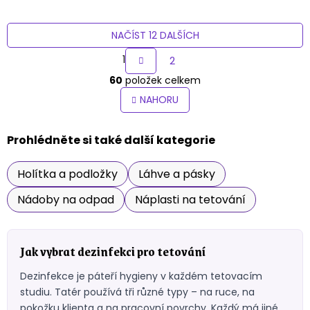
NAČÍST 12 DALŠÍCH
S
1
2
t
O
60
položek celkem
r
v
á
l
NAHORU
á
n
d
k
a
Prohlédněte si také další kategorie
o
c
v
í
á
Holítka a podložky
Láhve a pásky
p
n
r
Nádoby na odpad
Náplasti na tetování
v
í
k
y
v
Jak vybrat dezinfekci pro tetování
ý
p
Dezinfekce je páteří hygieny v každém tetovacím
i
studiu. Tatér používá tři různé typy – na ruce, na
s
u
pokožku klienta a na pracovní povrchy. Každý má jiné