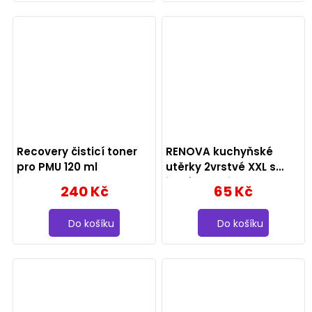
Recovery čisticí toner
RENOVA kuchyňské
pro PMU 120 ml
utěrky 2vrstvé XXL s
jarním motivem, 2 role
240 Kč
65 Kč
Do košíku
Do košíku