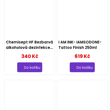
Chemisept HF Bezbarvá
I AM INK- IAMSODONE-
alkoholová dezinfekce
Tattoo Finish 250ml
1000 ml
340 Kč
619 Kč
Do košíku
Do košíku