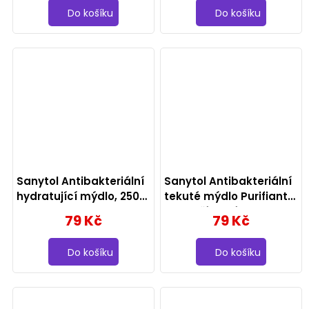
Do košíku
Do košíku
Sanytol Antibakteriální
Sanytol Antibakteriální
hydratující mýdlo, 250
tekuté mýdlo Purifiant
ml
95 % přírodní, 250 ml
79 Kč
79 Kč
Do košíku
Do košíku