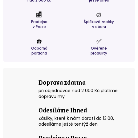
nad 2 000 Kč
ještě dnes
🏬
🎨
Prodejna
Špičkové značky
v Praze
v oboru
☎️
✅
Odborná
Ověřené
poradna
produkty
Doprava zdarma
při objednávce nad 2 000 Kč platíme
dopravu my
Odesíláme Ihned
Zásilky, které k nám dorazí do 13:00,
odesíláme ještě tentýž den.
Prodejna v Praze