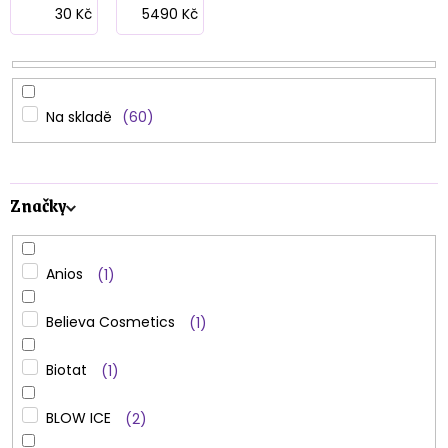
p
30
Kč
5490
Kč
r
o
d
Na skladě
60
u
k
Značky
t
ů
Anios
1
Believa Cosmetics
1
Biotat
1
BLOW ICE
2