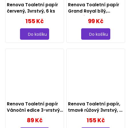
Renova Toaletní papír
Renova Toaletní papír
červený, 3vrstvý, 6 ks
Grand Royal bílý,
4vrstvý, 6 ks
155 Kč
99 Kč
Do košíku
Do košíku
Renova Toaletní papír
Renova Toaletní papír,
Vánoční edice 3-vrstvý,
tmavě růžový 3vrstvý, 6
4 role
ks
89 Kč
155 Kč