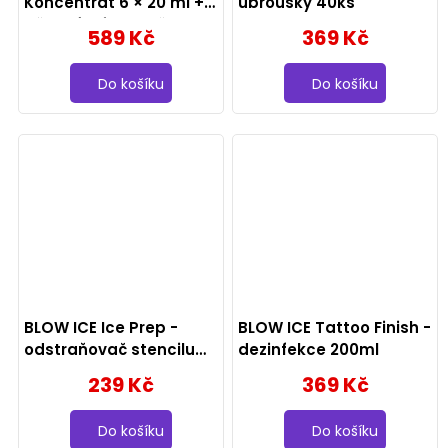
Koncentrát 6 × 20 ml +
ubrousky 40ks
pěnový dávkovač
589 Kč
369 Kč
Do košíku
Do košíku
BLOW ICE Ice Prep -
BLOW ICE Tattoo Finish -
odstraňovač stencilu
dezinfekce 200ml
100ml
239 Kč
369 Kč
Do košíku
Do košíku