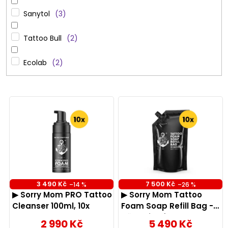
Sanytol
3
Tattoo Bull
2
Ecolab
2
V
ý
p
i
s
3 490 Kč
7 500 Kč
–14 %
–26 %
p
▶ Sorry Mom PRO Tattoo
▶ Sorry Mom Tattoo
r
Cleanser 100ml, 10x
Foam Soap Refill Bag -
pěnové mýdlo 750 ml,
2 990 Kč
5 490 Kč