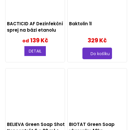
BACTICID AF Dezinfekční
Baktolin 1l
sprej na bázi etanolu
139 Kč
329 Kč
od
DETAIL
Do košíku
BELIEVA Green Soap Shot
BIOTAT Green Soap