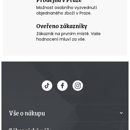
Možnost osobního vyzvednutí
objednaného zboží v Praze.
Oveřeno zákazníky
Zákazník na prvním místě. Vaše
hodnocení mluví za vše.
Z
á
p
a
t
Vše o nákupu
í