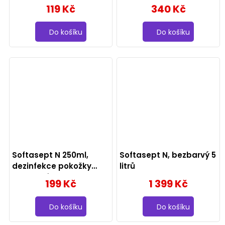
ubrousky eukalyptus 72
119 Kč
340 Kč
ks
Do košíku
Do košíku
Softasept N 250ml,
Softasept N, bezbarvý 5
dezinfekce pokožky
litrů
bezbarvý
199 Kč
1 399 Kč
Do košíku
Do košíku