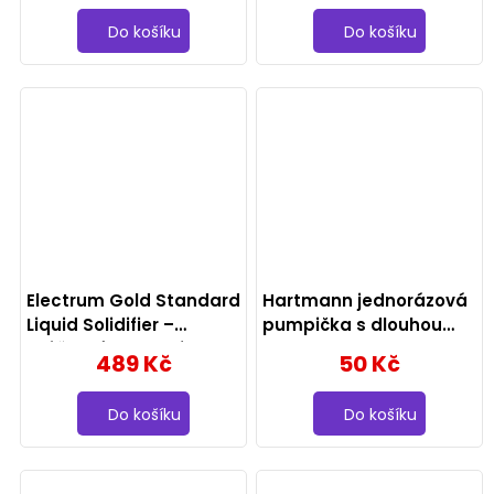
Do košíku
Do košíku
Electrum Gold Standard
Hartmann jednorázová
Liquid Solidifier –
pumpička s dlouhou
Práškový absorbér
tryskou
489 Kč
50 Kč
tekutého odpadu 236 ml
Do košíku
Do košíku