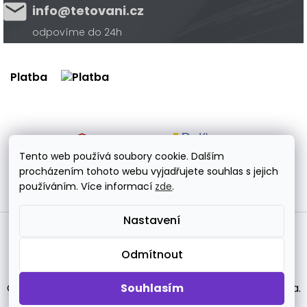
info@tetovani.cz
odpovíme do 24h
Platba
Doprava
Tento web používá soubory cookie. Dalším
procházením tohoto webu vyjadřujete souhlas s jejich
používáním. Více informací
zde
.
Nastavení
Vytvořil Shoptet Premium
Odmítnout
Copyright 2026
tetovani.cz
. Všechna práva vyhrazena.
Souhlasím