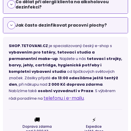
Co dělat při alergii klienta na alkoholovou
dezinfekci?
Jak často dezinfikovat pracovní plochy?
SHOP.TETOVANI.CZ
je specializovaný český e-shop s
vybavením pro tatéry, tetovací studia a
permanentní make-up
. Najdete u nás
tetovací strojky,
barvy, jehly, cartridge, hygienické potřeby i
kompletní vybavení studia
od špičkových světových
značek. Zásilky přijaté
do 13:00 odesíláme ještě tentýž
den
, při nákupu nad
2 000 Kč doprava zdarma
.
Nabízíme také
osobní vyzvednutí v Praze
. S výběrem
telefonu i e-mailu
rádi poradíme na
.
🚚
⚡
Doprava zdarma
Expedice