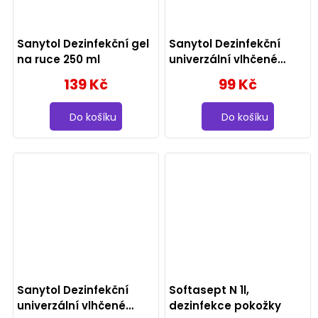
Sanytol Dezinfekční gel
Sanytol Dezinfekční
na ruce 250 ml
univerzální vlhčené
ubrousky eukalyptus 36
139 Kč
99 Kč
ks
Do košíku
Do košíku
Sanytol Dezinfekční
Softasept N 1l,
univerzální vlhčené
dezinfekce pokožky