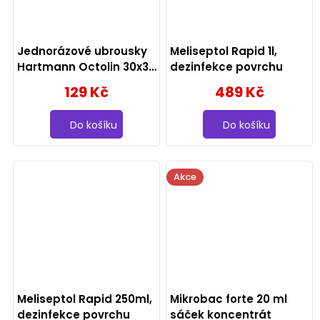
Jednorázové ubrousky
Meliseptol Rapid 1l,
Hartmann Octolin 30x30
dezinfekce povrchu
cm, 50 ks
129 Kč
489 Kč
Do košíku
Do košíku
Akce
Meliseptol Rapid 250ml,
Mikrobac forte 20 ml
dezinfekce povrchu
sáček koncentrát