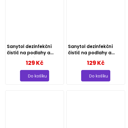
Sanytol dezinfekční
Sanytol dezinfekční
čistič na podlahy a
čistič na podlahy a
plochy, citrón 1000 ml
plochy, eukalyptus 1000
129 Kč
129 Kč
ml
Do košíku
Do košíku