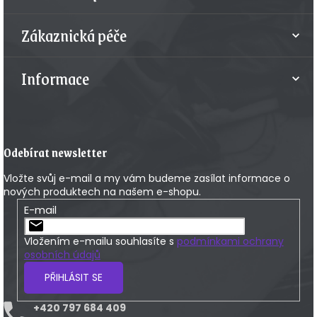
í
Zákaznická péče
Informace
Odebírat newsletter
Vložte svůj e-mail a my vám budeme zasílat informace o
nových produktech na našem e-shopu.
E-mail
Vložením e-mailu souhlasíte s
podmínkami ochrany
osobních údajů
PŘIHLÁSIT SE
+420 797 684 409