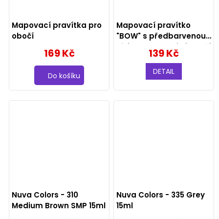
Mapovací pravítka pro
Mapovací pravítko
obočí
"BOW" s předbarvenou
nití pro mapování obočí
169 Kč
139 Kč
DETAIL
Do košíku
Nuva Colors - 310
Nuva Colors - 335 Grey
Medium Brown SMP 15ml
15ml