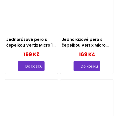
Jednorázové pero s
Jednorázové pero s
čepelkou Vertix Micro 18U
čepelkou Vertix Micro
na microblading -
Round Shader 8 na
169 Kč
169 Kč
0.18mm
microblading - 0.20mm
Do košíku
Do košíku