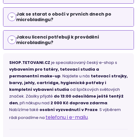
Jak se starat o obočí v prvních dnech po
microbladingu?
Jakou licenci potřebuji k provádění
microbladingu?
SHOP.TETOVANI.CZ
je specializovaný český e-shop s
vybavením pro tatéry, tetovací studia a
permanentní make-up
. Najdete u nás
tetovací strojky,
barvy, jehly, cartridge, hygienické potřeby i
kompletní vybavení studia
od špičkových světových
značek. Zásilky přijaté
do 13:00 odesíláme ještě tentýž
den
, při nákupu nad
2 000 Kč doprava zdarma
.
Nabízíme také
osobní vyzvednutí v Praze
. S výběrem
telefonu i e-mailu
rádi poradíme na
.