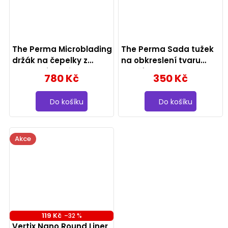
The Perma Microblading
The Perma Sada tužek
držák na čepelky z
na obkreslení tvaru
nerezové oceli
obočí, 2 ks
780 Kč
350 Kč
Do košíku
Do košíku
Akce
119 Kč
–32 %
Vertix Nano Round Liner