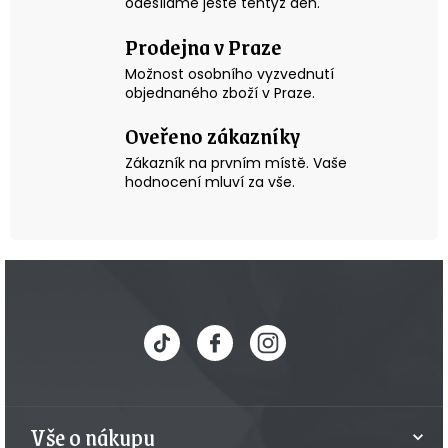
odesíláme ještě tentýž den.
Prodejna v Praze
Možnost osobního vyzvednutí
objednaného zboží v Praze.
Oveřeno zákazníky
Zákazník na prvním místě. Vaše
hodnocení mluví za vše.
Z
á
p
a
t
Vše o nákupu