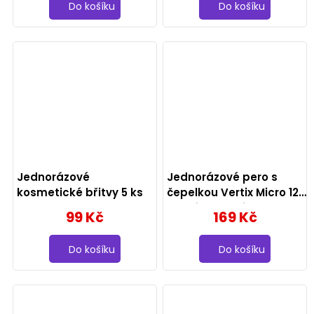
Do košíku
Do košíku
Jednorázové
Jednorázové pero s
kosmetické břitvy 5 ks
čepelkou Vertix Micro 12U
na microblading -
99 Kč
169 Kč
0.18mm
Do košíku
Do košíku