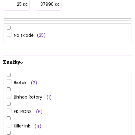
p
25
Kč
37990
Kč
r
o
d
Na skladě
25
u
k
Značky
t
ů
Biotek
2
Bishop Rotary
1
FK IRONS
6
Killer Ink
4