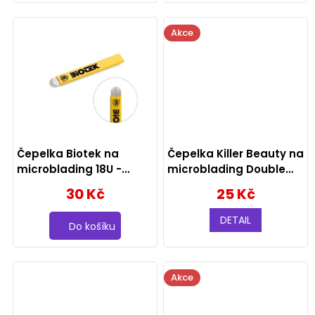
u
k
Akce
t
ů
Čepelka Biotek na
Čepelka Killer Beauty na
microblading 18U -
microblading Double
0.15mm
Flat
30 Kč
25 Kč
DETAIL
Do košíku
Akce