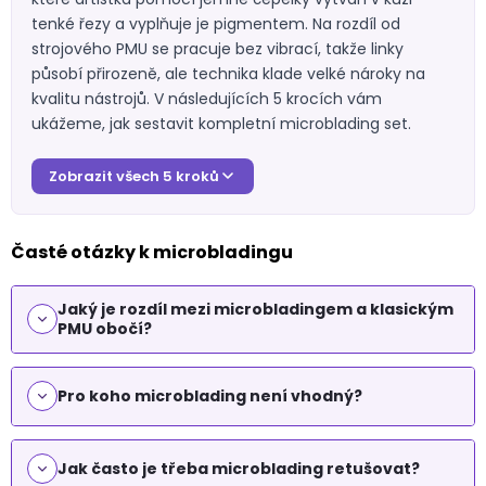
ý
p
tenké řezy a vyplňuje je pigmentem. Na rozdíl od
i
strojového PMU se pracuje bez vibrací, takže linky
s
působí přirozeně, ale technika klade velké nároky na
u
kvalitu nástrojů. V následujících 5 krocích vám
ukážeme, jak sestavit kompletní microblading set.
Zobrazit všech 5 kroků
Časté otázky k microbladingu
Jaký je rozdíl mezi microbladingem a klasickým
PMU obočí?
Pro koho microblading není vhodný?
Jak často je třeba microblading retušovat?