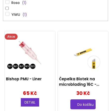
Rosa
1
YIWU
1
V
Akce
ý
p
i
s
p
Bishop PMU - Liner
Čepelka Biotek na
r
microblading 16C -
0.18mm
65 Kč
30 Kč
o
d
DETAIL
Do košíku