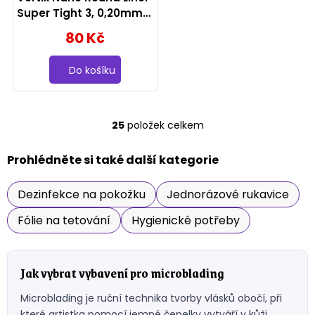
Super Tight 3, 0,20mm
0603RLT
80 Kč
Do košíku
25
položek celkem
O
v
l
Prohlédněte si také další kategorie
á
d
Dezinfekce na pokožku
Jednorázové rukavice
a
c
Fólie na tetování
Hygienické potřeby
í
p
r
v
Jak vybrat vybavení pro microblading
k
y
Microblading je ruční technika tvorby vlásků obočí, při
v
které artistka pomocí jemné čepelky vytváří v kůži