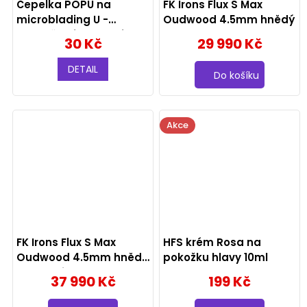
Čepelka POPU na
FK Irons Flux S Max
microblading U -
Oudwood 4.5mm hnědý
Jednořadé zahnuté
30 Kč
29 990 Kč
DETAIL
Do košíku
Akce
FK Irons Flux S Max
HFS krém Rosa na
Oudwood 4.5mm hnědý
pokožku hlavy 10ml
2x baterie
37 990 Kč
199 Kč