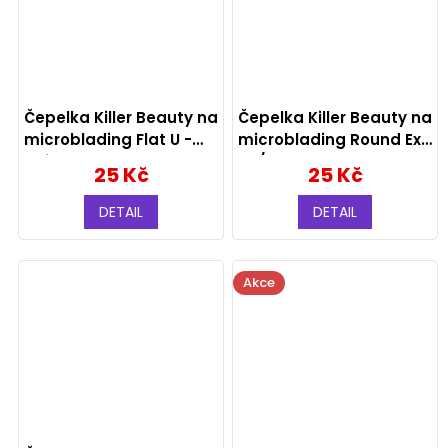
Čepelka Killer Beauty na
Čepelka Killer Beauty na
microblading Flat U -
microblading Round Exp
soft edge magnum
09/2024
25 Kč
25 Kč
DETAIL
DETAIL
Akce