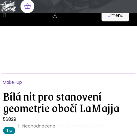
Přejít
na
NÁKUPNÍ
obsah
KOŠÍK
Domů
Make-up
Bílá nit pro stanovení
geometrie obočí LaMajja
56829
Průměrné
Neohodnoceno
Podrobnosti hodnocení
Tip
hodnocení