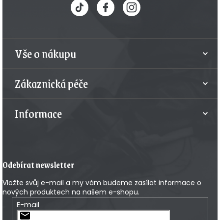
p
a
t
Vše o nákupu
í
Zákaznická péče
Informace
Odebírat newsletter
Vložte svůj e-mail a my vám budeme zasílat informace o
nových produktech na našem e-shopu.
E-mail