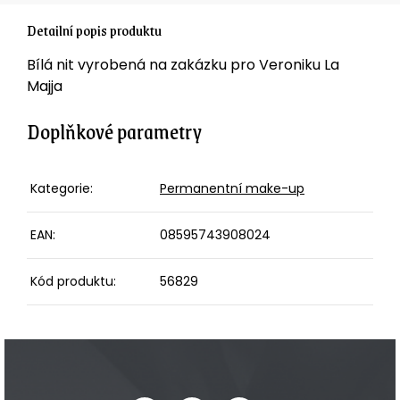
Detailní popis produktu
Bílá nit vyrobená na zakázku pro Veroniku La
Majja
Doplňkové parametry
Kategorie
:
Permanentní make-up
EAN
:
08595743908024
Kód produktu
:
56829
Z
á