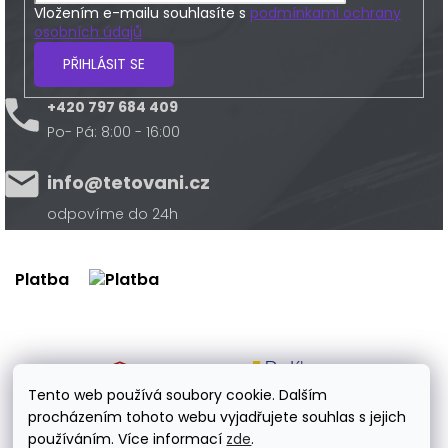
Vložením e-mailu souhlasíte s
podmínkami ochrany
osobních údajů
PŘIHLÁSIT SE
+420 797 684 409
Po- Pá: 8:00 - 16:00
info@tetovani.cz
odpovíme do 24h
Platba
Doprava
Tento web používá soubory cookie. Dalším
procházením tohoto webu vyjadřujete souhlas s jejich
používáním. Více informací
zde
.