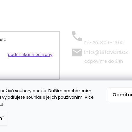
+420 797 684 409
Po- Pá: 8:00 - 16:00
info@tetovani.cz
te s
podmínkami ochrany
odpovíme do 24h
oužívá soubory cookie. Dalším procházením
Odmítn
Doprava
vyjadřujete souhlas s jejich používáním. Více
de
.
ní
 vyhrazena.