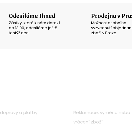
Odesíláme Ihned
Prodejna v Pra
Zásilky, které k nám dorazí
Možnost osobního
do 13:00, odesíláme ještě
vyzvednutí objedna
tentýž den.
zboží v Praze.
o nákupu
Zákaznická péče
dopravy a platby
Reklamace, výměna nebo
vrácení zboží