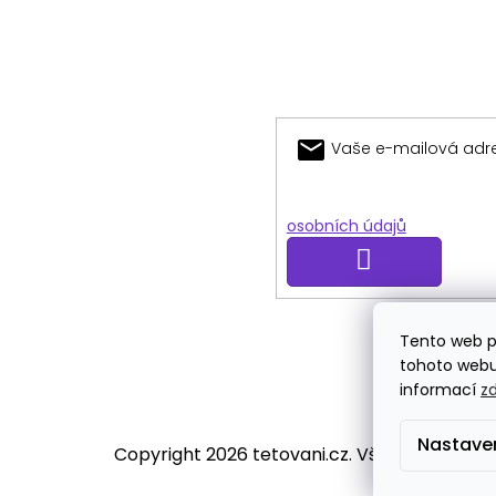
Odebírat
newsletter
Vložením e-mailu souhlasí
osobních údajů
Přihlásit
se
Tento web p
Platba
tohoto webu 
informací
z
Nastave
Copyright 2026
tetovani.cz
. Všechna práva