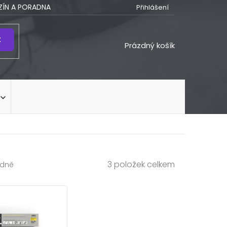
ÍN A PORADNA
Přihlášení
t
NÁKUPNÍ
Prázdný košík
KOŠÍK
3
položek celkem
dně