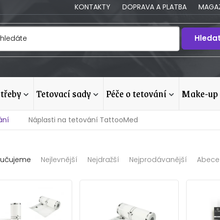
KONTAKTY
DOPRAVA A PLATBA
MAGAZ
Hleda
otřeby
tetovací sady
péče o tetování
make-up
ání
Náplasti na tetování TattooMed
učujeme
Nejlevnější
Nejdražší
Nejprodávanější
Abece