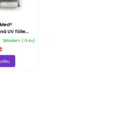
oMed®
ná UV fólie
t) Milky v roli
Skladem
(>5 ks)
20cm
č
ošíku