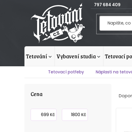
Přejít
797 684 409
na
obsah
tetování
vybavení studia
tetovací p
Domů
Tetovací potřeby
Náplasti na tetov
P
Ř
Cena
o
Dopor
a
s
z
V
699
Kč
1800
Kč
t
e
ý
r
n