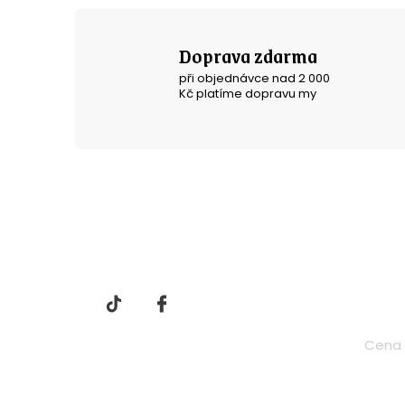
Doprava zdarma
při objednávce nad 2 000
Kč platíme dopravu my
Z
á
Vše 
p
a
t
Cena 
í