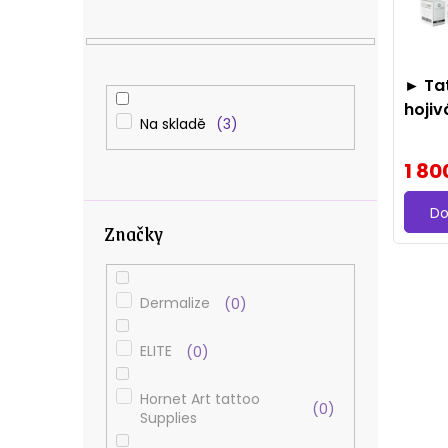
p
a
í
i
n
p
s
► Ta
n
r
p
hojiv
í
Na skladě
o
3
r
v rol
p
d
o
1 80
a
u
d
Do
n
Značky
k
u
e
t
k
l
ů
Dermalize
0
t
ů
ELITE
0
Hornet Art tattoo
0
Supplies