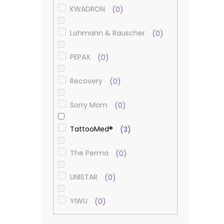
KWADRON
0
Lohmann & Rauscher
0
PEPAX
0
Recovery
0
Sorry Mom
0
TattooMed®
3
The Perma
0
UNISTAR
0
YIWU
0