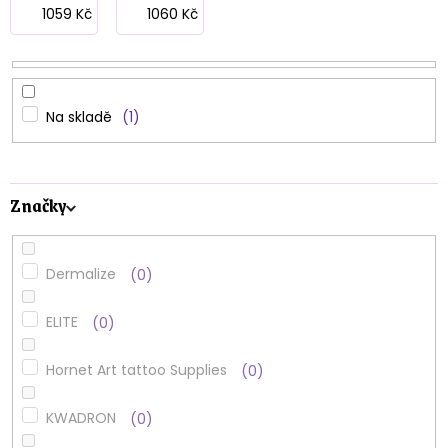
p
1059
Kč
1060
Kč
r
o
d
Na skladě
1
u
k
Značky
t
ů
Dermalize
0
ELITE
0
Hornet Art tattoo Supplies
0
KWADRON
0