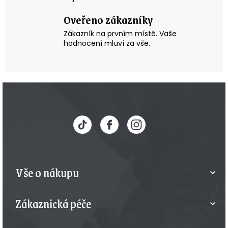
s
Oveřeno zákazníky
u
Zákazník na prvním místě. Vaše
hodnocení mluví za vše.
Z
á
p
a
t
Vše o nákupu
í
Zákaznická péče