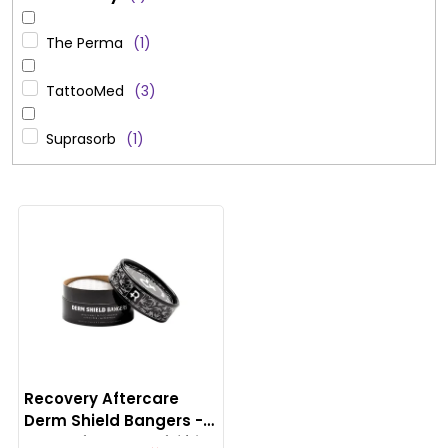
The Perma
1
TattooMed
3
Suprasorb
1
V
ý
p
i
s
p
Recovery Aftercare
r
Derm Shield Bangers -
kruhová ochranná fólie,