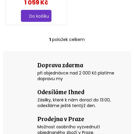
1 059 Kč
o
náplast na t etování 7,6
x 7,6 cm 100ks
d
Do košíku
u
k
1
položek celkem
O
t
v
l
ů
á
Doprava zdarma
d
a
při objednávce nad 2 000 Kč platíme
c
dopravu my
í
p
Odesíláme Ihned
r
v
Zásilky, které k nám dorazí do 13:00,
k
odesíláme ještě tentýž den.
y
v
Prodejna v Praze
ý
p
Možnost osobního vyzvednutí
i
objednaného zboží v Praze.