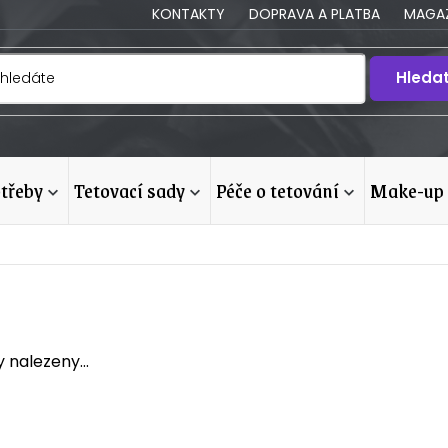
KONTAKTY
DOPRAVA A PLATBA
MAGAZ
Hleda
otřeby
tetovací sady
péče o tetování
make-up
 nalezeny...