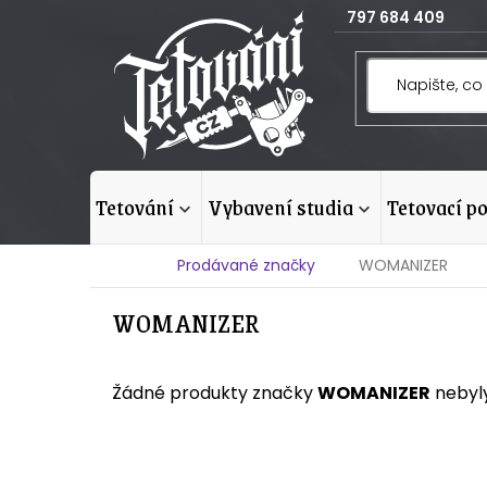
Přejít
797 684 409
na
obsah
tetování
vybavení studia
tetovací p
Domů
Prodávané značky
WOMANIZER
WOMANIZER
Žádné produkty značky
WOMANIZER
nebyly