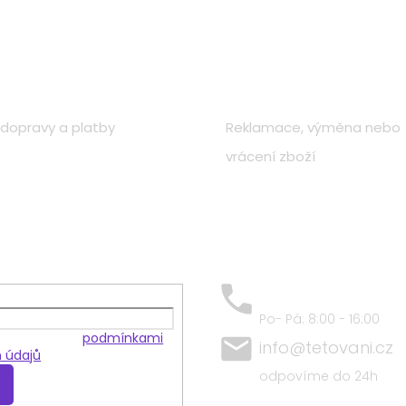
o nákupu
Zákaznická péče
dopravy a platby
Reklamace, výměna nebo
vrácení zboží
+420 797 684 409
Po- Pá: 8:00 - 16:00
 souhlasíte s
podmínkami
info@tetovani.cz
 údajů
odpovíme do 24h