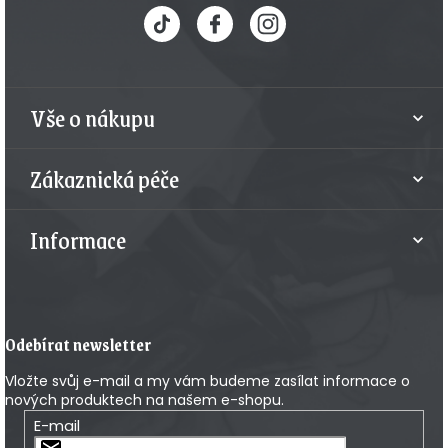
p
a
t
Vše o nákupu
í
Zákaznická péče
Informace
Odebírat newsletter
Vložte svůj e-mail a my vám budeme zasílat informace o
nových produktech na našem e-shopu.
E-mail