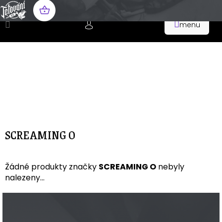
Přejít
na
NÁKUPNÍ
obsah
KOŠÍK
SCREAMING O
Žádné produkty značky
SCREAMING O
nebyly
nalezeny...
Z
á