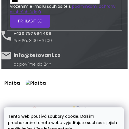
Vložením e-mailu souhlasíte s
podmínkami ochrany
osobních údajů
PŘIHLÁSIT SE
+420 797 684 409
Po- Pá: 8:00 - 16:00
info@tetovani.cz
odpovíme do 24h
Platba
Doprava
Tento web používá soubory cookie. Dalším
procházením tohoto webu vyjadřujete souhlas s jejich