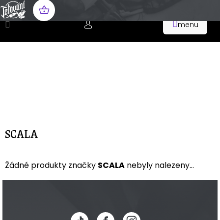
Přejít
na
NÁKUPNÍ
obsah
KOŠÍK
SCALA
Žádné produkty značky
SCALA
nebyly nalezeny...
Z
á