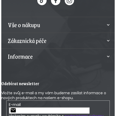
p
a
t
Vše o nákupu
í
Zákaznická péče
Informace
Odebírat newsletter
Vložte svůj e-mail a my vám budeme zasílat informace o
nových produktech na našem e-shopu.
E-mail
Vložením e-mailu souhlasíte s
podmínkami ochrany