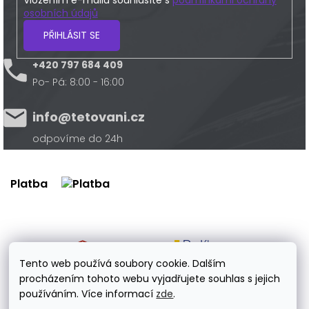
osobních údajů
PŘIHLÁSIT SE
+420 797 684 409
Po- Pá: 8:00 - 16:00
info@tetovani.cz
odpovíme do 24h
Platba
Doprava
Tento web používá soubory cookie. Dalším
procházením tohoto webu vyjadřujete souhlas s jejich
používáním. Více informací
zde
.