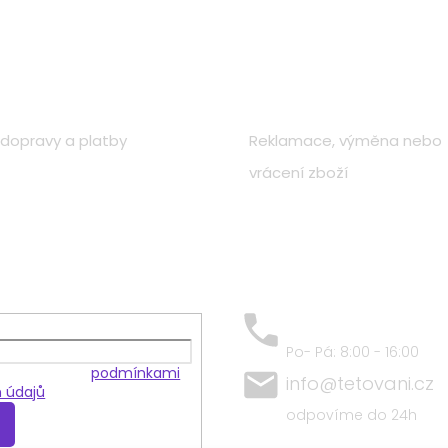
o nákupu
Zákaznická péče
dopravy a platby
Reklamace, výměna nebo
vrácení zboží
+420 797 684 409
Po- Pá: 8:00 - 16:00
 souhlasíte s
podmínkami
info@tetovani.cz
 údajů
odpovíme do 24h