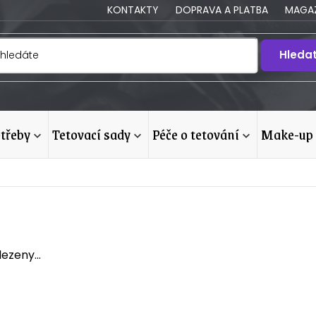
KONTAKTY
DOPRAVA A PLATBA
MAGAZ
Hleda
otřeby
tetovací sady
péče o tetování
make-up
ezeny...