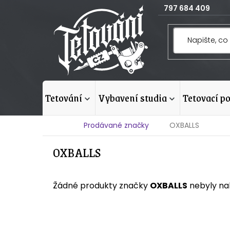
Přejít
797 684 409
na
obsah
tetování
vybavení studia
tetovací p
Domů
Prodávané značky
OXBALLS
OXBALLS
Žádné produkty značky
OXBALLS
nebyly nal