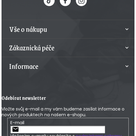
p
a
t
Vše o nákupu
í
Zákaznická péče
Informace
Odebírat newsletter
Vložte svůj e-mail a my vám budeme zasílat informace o
nových produktech na našem e-shopu.
E-mail
Vložením e-mailu souhlasíte s
podmínkami ochrany