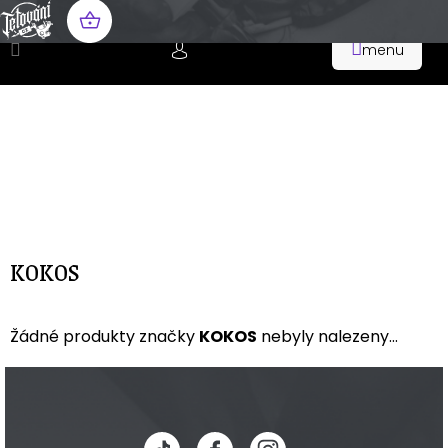
Přejít
na
NÁKUPNÍ
obsah
KOŠÍK
KOKOS
Žádné produkty značky
KOKOS
nebyly nalezeny...
Z
á