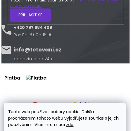
osobních údajů
PŘIHLÁSIT SE
+420 797 684 409
Po- Pá: 8:00 - 16:00
info@tetovani.cz
odpovíme do 24h
Platba
Doprava
Tento web používá soubory cookie. Dalším
procházením tohoto webu vyjadřujete souhlas s jejich
používáním. Více informací
zde
.