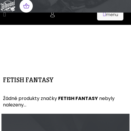
Přejít
na
NÁKUPNÍ
obsah
KOŠÍK
FETISH FANTASY
Žádné produkty značky
FETISH FANTASY
nebyly
nalezeny...
Z
á