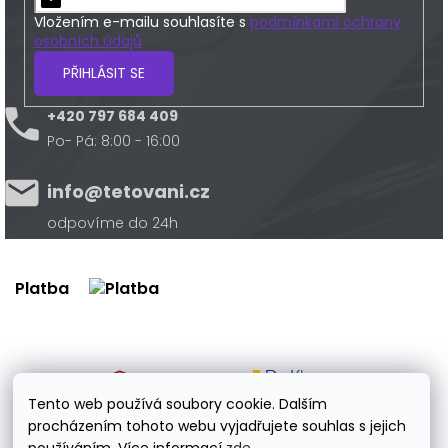
Vložením e-mailu souhlasíte s
podmínkami ochrany
osobních údajů
PŘIHLÁSIT SE
+420 797 684 409
Po- Pá: 8:00 - 16:00
info@tetovani.cz
odpovíme do 24h
Platba
Doprava
Tento web používá soubory cookie. Dalším
procházením tohoto webu vyjadřujete souhlas s jejich