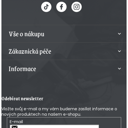
p
a
t
Vše o nákupu
í
Zákaznická péče
Informace
Odebírat newsletter
Vložte svůj e-mail a my vám budeme zasílat informace o
nových produktech na našem e-shopu.
E-mail