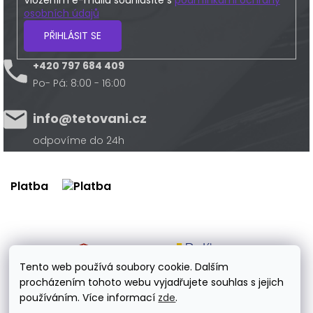
osobních údajů
PŘIHLÁSIT SE
+420 797 684 409
Po- Pá: 8:00 - 16:00
info@tetovani.cz
odpovíme do 24h
Platba
Doprava
Tento web používá soubory cookie. Dalším
procházením tohoto webu vyjadřujete souhlas s jejich
používáním. Více informací
zde
.