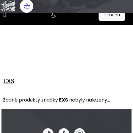
Přejít
na
NÁKUPNÍ
obsah
KOŠÍK
EXS
Žádné produkty značky
EXS
nebyly nalezeny...
Z
á