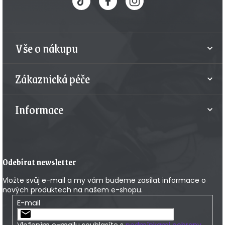
p
a
t
Vše o nákupu
í
Zákaznická péče
Informace
Odebírat newsletter
Vložte svůj e-mail a my vám budeme zasílat informace o
nových produktech na našem e-shopu.
E-mail
Vložením e-mailu souhlasíte s
podmínkami ochrany