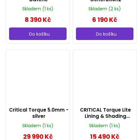
Skladem
(1 ks)
Skladem
(2 ks)
8 390 Kč
6 190 Kč
Do košíku
Do košíku
Critical Torque 5.0mm -
CRITICAL Torque Lite
silver
Lining & Shading
bezdrátový tetovací
Skladem
(1 ks)
Skladem
(1 ks)
strojek 3,8 mm zdvih
29 990 Kč
15 490 Kč