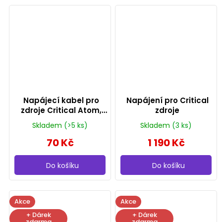
Napájecí kabel pro
Napájení pro Critical
zdroje Critical Atom,
zdroje
délka 1,5 m
Skladem
(>5 ks)
Skladem
(3 ks)
70 Kč
1 190 Kč
Do košíku
Do košíku
Akce
Akce
+ Dárek
+ Dárek
zdarma
zdarma