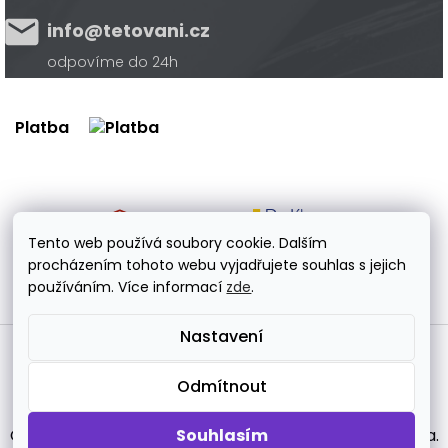
info@tetovani.cz
odpovíme do 24h
Platba
Doprava
Tento web používá soubory cookie. Dalším
procházením tohoto webu vyjadřujete souhlas s jejich
používáním. Více informací
zde
.
Nastavení
Vytvořil Shoptet Premium
Odmítnout
Copyright 2026
tetovani.cz
. Všechna práva vyhrazena.
Souhlasím