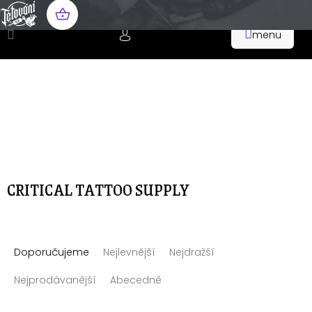
Přejít
na
NÁKUPNÍ
obsah
KOŠÍK
CRITICAL TATTOO SUPPLY
Ř
Doporučujeme
Nejlevnější
Nejdražší
a
z
Nejprodávanější
Abecedně
e