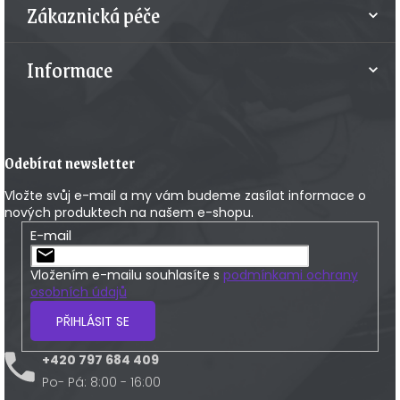
Zákaznická péče
ý
p
i
Informace
s
u
Odebírat newsletter
Vložte svůj e-mail a my vám budeme zasílat informace o
nových produktech na našem e-shopu.
E-mail
Vložením e-mailu souhlasíte s
podmínkami ochrany
osobních údajů
PŘIHLÁSIT SE
+420 797 684 409
Po- Pá: 8:00 - 16:00