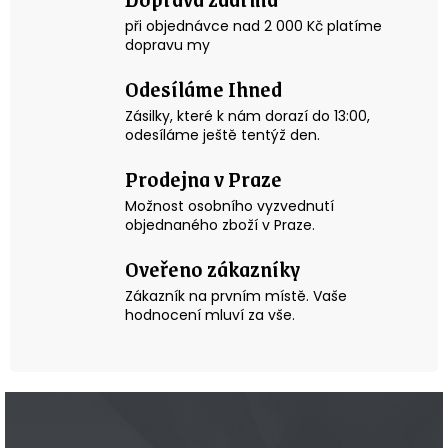
a
při objednávce nad 2 000 Kč platíme
c
dopravu my
í
p
Odesíláme Ihned
r
v
Zásilky, které k nám dorazí do 13:00,
k
odesíláme ještě tentýž den.
y
v
Prodejna v Praze
ý
p
Možnost osobního vyzvednutí
i
objednaného zboží v Praze.
s
Oveřeno zákazníky
u
Zákazník na prvním místě. Vaše
hodnocení mluví za vše.
Z
á