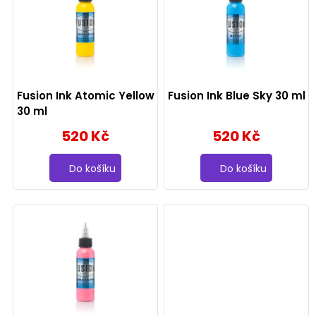
p
i
s
p
Fusion Ink Atomic Yellow
Fusion Ink Blue Sky 30 ml
r
30 ml
520 Kč
520 Kč
o
d
Do košíku
Do košíku
u
k
t
ů