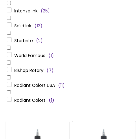
Intenze Ink
25
Solid Ink
12
Starbrite
2
World Famous
1
Bishop Rotary
7
Radiant Colors USA
11
Radiant Colors
1
V
ý