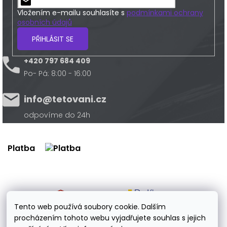
Vložením e-mailu souhlasíte s
podmínkami ochrany
osobních údajů
PŘIHLÁSIT SE
+420 797 684 409
Po- Pá: 8:00 - 16:00
info@tetovani.cz
odpovíme do 24h
Platba
Doprava
Tento web používá soubory cookie. Dalším
procházením tohoto webu vyjadřujete souhlas s jejich