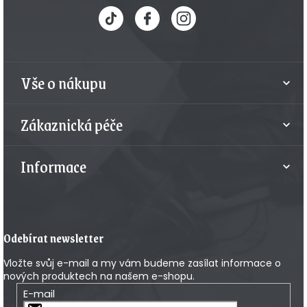
p
a
t
Vše o nákupu
í
Zákaznická péče
Informace
Odebírat newsletter
Vložte svůj e-mail a my vám budeme zasílat informace o
nových produktech na našem e-shopu.
E-mail