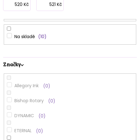
p
520
Kč
521
Kč
r
o
d
Na skladě
10
u
k
Značky
t
ů
Allegory Ink
0
Bishop Rotary
0
DYNAMIC
0
ETERNAL
0