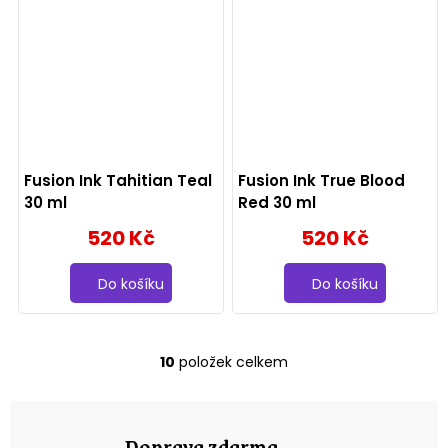
Fusion Ink Tahitian Teal
Fusion Ink True Blood
30 ml
Red 30 ml
520 Kč
520 Kč
Do košíku
Do košíku
10
položek celkem
O
v
l
á
Doprava zdarma
d