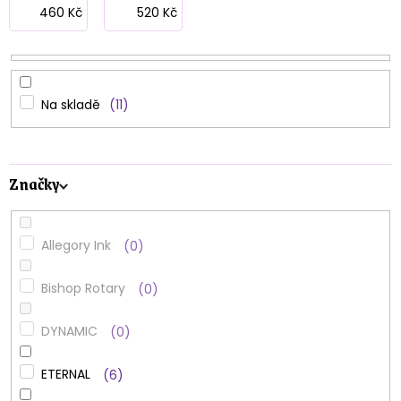
p
460
Kč
520
Kč
r
o
d
Na skladě
11
u
k
Značky
t
ů
Allegory Ink
0
Bishop Rotary
0
DYNAMIC
0
ETERNAL
6