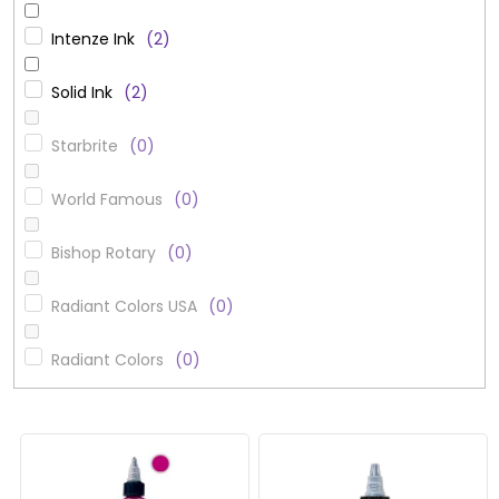
Intenze Ink
2
Solid Ink
2
Starbrite
0
World Famous
0
Bishop Rotary
0
Radiant Colors USA
0
Radiant Colors
0
V
ý