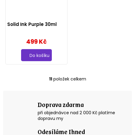
Solid Ink Purple 30ml
499 Kč
Do košíku
11
položek celkem
O
v
l
á
Doprava zdarma
d
a
při objednávce nad 2 000 Kč platíme
c
dopravu my
í
p
Odesíláme Ihned
r