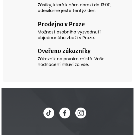
v
Zásilky, které k nám dorazí do 13:00,
k
odesíláme ještě tentýž den.
y
v
Prodejna v Praze
ý
p
Možnost osobního vyzvednutí
i
objednaného zboží v Praze.
s
Oveřeno zákazníky
u
Zákazník na prvním místě. Vaše
hodnocení mluví za vše.
Z
á
p
a