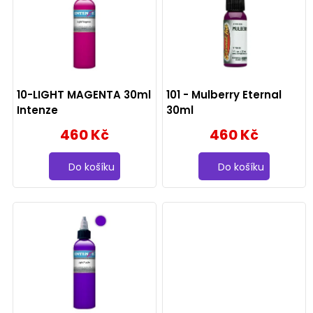
p
i
s
p
10-LIGHT MAGENTA 30ml
101 - Mulberry Eternal
r
Intenze
30ml
460 Kč
460 Kč
o
d
Do košíku
Do košíku
u
k
t
ů