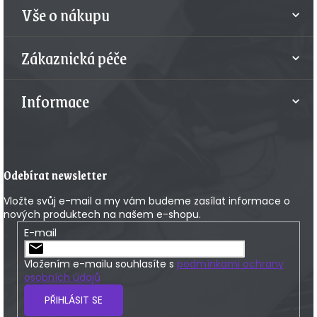
t
Vše o nákupu
í
Zákaznická péče
Informace
Odebírat newsletter
Vložte svůj e-mail a my vám budeme zasílat informace o
nových produktech na našem e-shopu.
E-mail
Vložením e-mailu souhlasíte s
podmínkami ochrany
osobních údajů
PŘIHLÁSIT SE