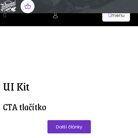
Přejít
na
NÁKUPNÍ
obsah
KOŠÍK
UI Kit
CTA tlačítko
Další články