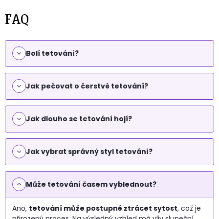
FAQ
Bolí tetování?
Jak pečovat o čerstvé tetování?
Jak dlouho se tetování hojí?
Jak vybrat správný styl tetování?
Může tetování časem vyblednout?
Ano,
tetování může postupně ztrácet sytost
, což je
přirozený proces. Na výsledný vzhled má vliv sluneční