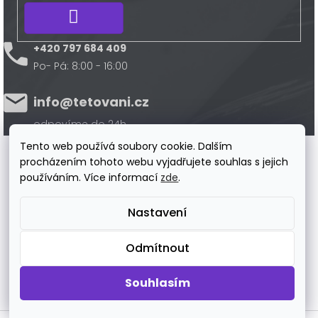
Přihlásit
se
+420 797 684 409
Po- Pá: 8:00 - 16:00
info@tetovani.cz
odpovíme do 24h
Tento web používá soubory cookie. Dalším
procházením tohoto webu vyjadřujete souhlas s jejich
Platba
používáním. Více informací
zde
.
Nastavení
Doprava
Odmítnout
Souhlasím