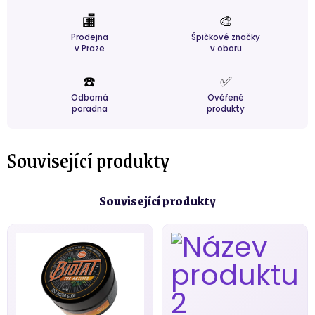
🏬
🎨
Prodejna
Špičkové značky
v Praze
v oboru
☎️
✅
Odborná
Ověřené
poradna
produkty
Související produkty
Související produkty