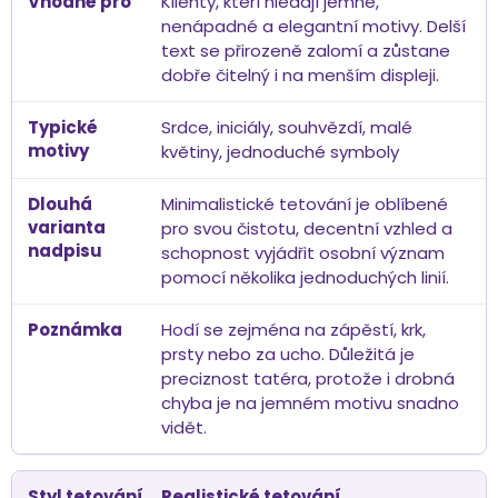
Klienty, kteří hledají jemné,
nenápadné a elegantní motivy. Delší
text se přirozeně zalomí a zůstane
dobře čitelný i na menším displeji.
Srdce, iniciály, souhvězdí, malé
květiny, jednoduché symboly
Minimalistické tetování je oblíbené
pro svou čistotu, decentní vzhled a
schopnost vyjádřit osobní význam
pomocí několika jednoduchých linií.
Hodí se zejména na zápěstí, krk,
prsty nebo za ucho. Důležitá je
preciznost tatéra, protože i drobná
chyba je na jemném motivu snadno
vidět.
Realistické tetování