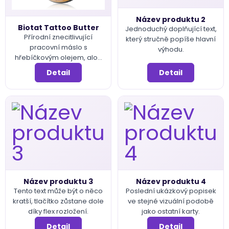
Název produktu 2
Biotat Tattoo Butter
Jednoduchý doplňující text,
Přírodní znecitlivující
který stručně popíše hlavní
pracovní máslo s
výhodu.
hřebíčkovým olejem, aloe
vera a levandulí. Citrusová
Detail
Detail
vůně, snižuje bolest i
zarudnutí, 100 g.
Název produktu 3
Název produktu 4
Tento text může být o něco
Poslední ukázkový popisek
kratší, tlačítko zůstane dole
ve stejné vizuální podobě
díky flex rozložení.
jako ostatní karty.
Detail
Detail