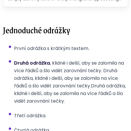
industry. Lorem Ipsum has been the industry's
standard dummy text ever since the 1500s, when an
unknown printer took a galley of type and scrambled
it to make a type specimen book. It has survived not
Jednoduché odrážky
only five centuries, but also the leap into electronic
typesetting, remaining essentially unchanged. It was
popularised in the 1960s with the release of Letraset
První odrážka s krátkým textem.
sheets containing Lorem Ipsum passages, and more
recently with desktop publishing software like Aldus
Druhá odrážka
, klidně i delší, aby se zalomila na
PageMaker including versions of Lorem Ipsum.
více řádků a šlo vidět zarovnání tečky. Druhá
odrážka, klidně i delší, aby se zalomila na více
řádků a šlo vidět zarovnání tečky.Druhá odrážka,
klidně i delší, aby se zalomila na více řádků a šlo
vidět zarovnání tečky.
Třetí odrážka.
Čtvrtá odrážka.