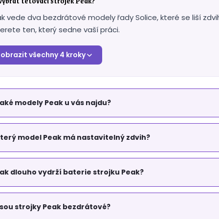
 vybrat tetovací strojek Peak?
r
v
k vede dva bezdrátové modely řady Solice, které se liší zdv
k
erete ten, který sedne vaší práci.
y
v
ý
obrazit všechny 4 kroky
p
i
s
u
aké modely Peak u vás najdu?
terý model Peak má nastavitelný zdvih?
ak dlouho vydrží baterie strojku Peak?
sou strojky Peak bezdrátové?