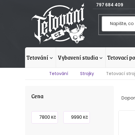
Přejít
797 684 409
na
obsah
tetování
vybavení studia
tetovací p
Domů
Tetování
Strojky
Tetovací stro
P
Ř
Cena
o
Dopor
a
s
z
V
7800
Kč
9990
Kč
t
e
ý
r
n