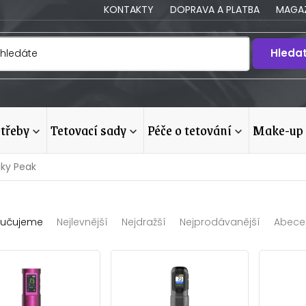
KONTAKTY
DOPRAVA A PLATBA
MAGAZ
Hleda
otřeby
tetovací sady
péče o tetování
make-up
jky Peak
učujeme
Nejlevnější
Nejdražší
Nejprodávanější
Abece