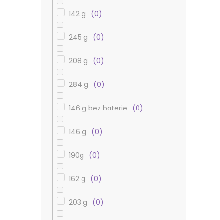
142 g
0
245 g
0
208 g
0
284 g
0
146 g bez baterie
0
146 g
0
190g
0
162 g
0
203 g
0