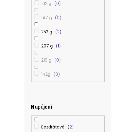
102 g
0
147 g
0
252 g
2
207 g
1
210 g
0
142g
0
Napájení
Bezdrátové
2