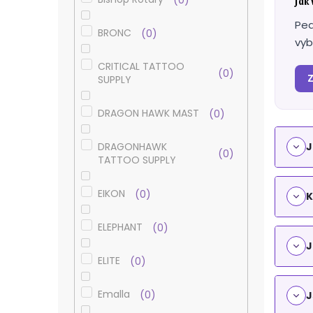
Jak
Pea
BRONC
0
vyb
CRITICAL TATTOO
0
Z
SUPPLY
DRAGON HAWK MAST
0
DRAGONHAWK
J
0
TATTOO SUPPLY
EIKON
0
K
ELEPHANT
0
J
ELITE
0
Emalla
0
J