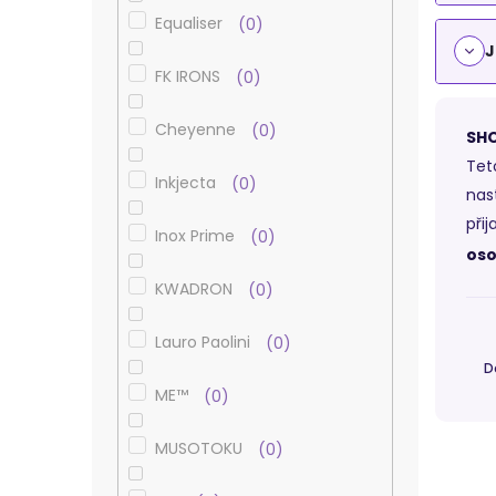
Equaliser
0
J
FK IRONS
0
Cheyenne
0
SHO
Tet
Inkjecta
0
nas
při
Inox Prime
0
oso
KWADRON
0
Lauro Paolini
0
D
ME™
0
MUSOTOKU
0