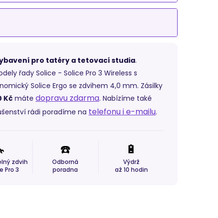
ybavení pro tatéry a tetovací studia
.
ely řady Solice - Solice Pro 3 Wireless s
onomický Solice Ergo se zdvihem 4,0 mm. Zásilky
dopravu zdarma
0 Kč
máte
. Nabízíme také
telefonu i e-mailu
slušenství rádi poradíme na
.

☎️
🔋
lný zdvih
Odborná
Výdrž
e Pro 3
poradna
až 10 hodin