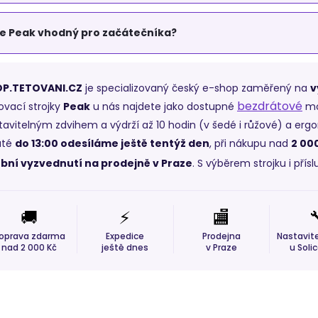
e Peak vhodný pro začátečníka?
P.TETOVANI.CZ
je specializovaný český e-shop zaměřený na
v
bezdrátové
ovací strojky
Peak
u nás najdete jako dostupné
mod
tavitelným zdvihem a výdrží až 10 hodin (v šedé i růžové) a erg
jaté
do 13:00 odesíláme ještě tentýž den
, při nákupu nad
2 00
bní vyzvednutí na prodejně v Praze
. S výběrem strojku i pří
🚚
⚡
🏬

oprava zdarma
Expedice
Prodejna
Nastavite
nad 2 000 Kč
ještě dnes
v Praze
u Solic