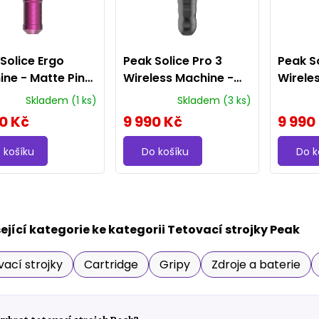
Solice Ergo
Peak Solice Pro 3
Peak So
ne - Matte Pink
Wireless Machine -
Wirele
balený)
Charcoal
Pink
Skladem
(1 ks)
Skladem
(3 ks)
0 Kč
9 990 Kč
9 990
 košíku
Do košíku
Do k
O
v
ející kategorie ke kategorii Tetovací strojky Peak
l
á
d
ací strojky
Cartridge
Gripy
Zdroje a baterie
a
c
í
p