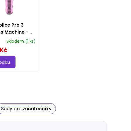
lice Pro 3
ss Machine -
Skladem
(1 ks)
 Kč
ošíku
Sady pro začátečníky