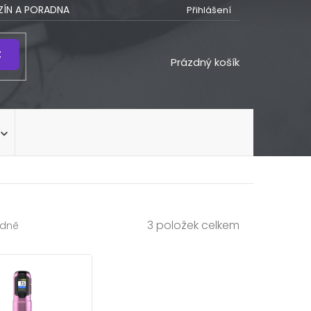
ÍN A PORADNA
Přihlášení
t
NÁKUPNÍ
Prázdný košík
KOŠÍK
3
položek celkem
dně