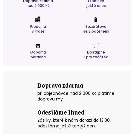
Doprava zdarma
Expedice
nad 2 000 Kč
ještě dnes
🏬
🔋
Prodejna
Bezdrátové
v Praze
se 2 bateriemi
☎️
✅
Odborná
Dostupné
poradna
i pro začátek
Doprava zdarma
při objednávce nad 2 000 Kč platíme
dopravu my
Odesíláme Ihned
Zásilky, které k nám dorazí do 13:00,
odesíláme ještě tentýž den.