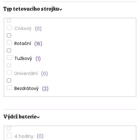
Typ tetovacího strojku
Cívkový
0
Rotační
16
Tužkový
1
Univerzální
0
Bezdrátový
2
Výdrž baterie
4 hodiny
0