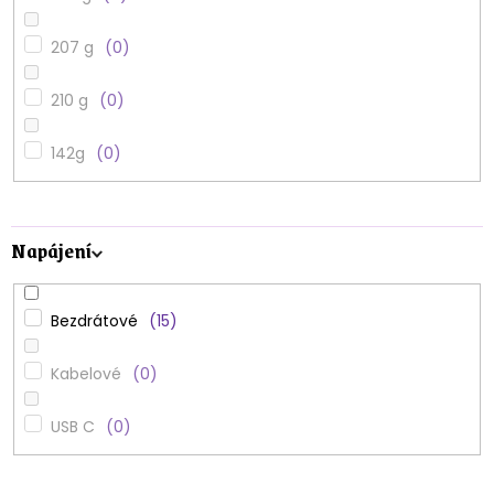
207 g
0
210 g
0
142g
0
Napájení
Bezdrátové
15
Kabelové
0
USB C
0