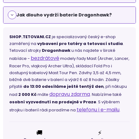
Jak dlouho vydrží baterie Dragonhawk?
SHOP.TETOVANI.CZ
je specializovaný český e-shop
zaměřený na
vybavení pro tatéry a tetovací studia
.
Tetovací strojky
Dragonhawk
u nás najdete v široké
bezdrátové
nabídce -
modely řady Mast (Archer, Lancer,
Racer Pro, vlajkový Archer Ultra), skládací Fold Pro i
dostupný kabelový Mast Tour Pen. Zdvihy 3,5 až 4,5 mm,
běžně dvě baterie v balení a výdrž 6 až 8 hodin. Zásilky
přijaté
do 13:00 odesíláme ještě tentýž den
, při nákupu
dopravu zdarma
nad
2 000 Kč
máte
. Nabízíme také
osobní vyzvednutí na prodejně v Praze
. S výběrem
telefonu i e-mailu
strojku i baterií rádi poradíme na
.
🚚
⚡