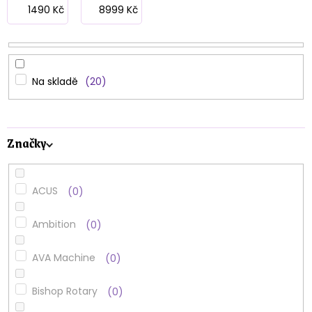
p
1490
Kč
8999
Kč
r
o
d
Na skladě
20
u
k
Značky
t
ů
ACUS
0
Ambition
0
AVA Machine
0
Bishop Rotary
0