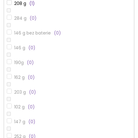
208 g
1
284 g
0
146 g bez baterie
0
146 g
0
190g
0
162 g
0
203 g
0
102 g
0
147 g
0
252 g
0