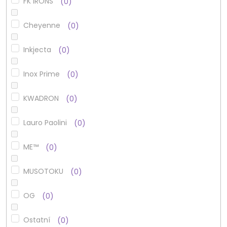
FK IRONS
0
Cheyenne
0
Inkjecta
0
Inox Prime
0
KWADRON
0
Lauro Paolini
0
ME™
0
MUSOTOKU
0
OG
0
Ostatní
0