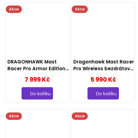
Akce
Akce
DRAGONHAWK Mast
Dragonhawk Mast Racer
Racer Pro Armor Edition
Pro Wireless bezdrátový
- bezdrátový tetovací
tetovací strojek, černý -
7 999 Kč
5 990 Kč
strojek 4,2 mm zdvih, se
4,2 mm zdvih
2 bateriemi, modrý
Do košíku
Do košíku
Akce
Akce