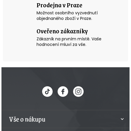
Prodejna v Praze
Možnost osobního vyzvednutí
objednaného zboží v Praze.
Oveřeno zákazníky
Zákazník na prvním místě. Vaše
hodnocení mluví za vše.
Z
á
p
a
t
Vše o nákupu
í