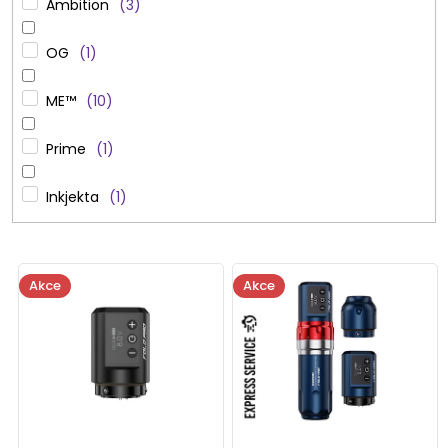
Ambition
3
OG
1
ME™
10
Prime
1
Inkjekta
1
V
Akce
Akce
ý
p
i
s