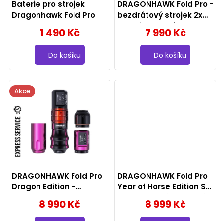
p
Baterie pro strojek
DRAGONHAWK Fold Pro -
r
Dragonhawk Fold Pro
bezdrátový strojek 2x
baterie, modrý
1 490 Kč
7 990 Kč
o
d
Do košíku
Do košíku
u
k
Akce
t
ů
DRAGONHAWK Fold Pro
DRAGONHAWK Fold Pro
Dragon Edition -
Year of Horse Edition Set
bezdrátový strojek 2x
- bezdrátový tetovací
8 990 Kč
8 999 Kč
baterie
strojek