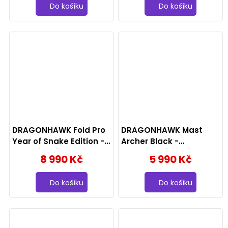
Do košíku
Do košíku
DRAGONHAWK Fold Pro
DRAGONHAWK Mast
Year of Snake Edition -
Archer Black -
bezdrátový strojek 2x
bezdrátový strojek 3x
8 990 Kč
5 990 Kč
baterie
grip, 4.2mm, černý
Do košíku
Do košíku