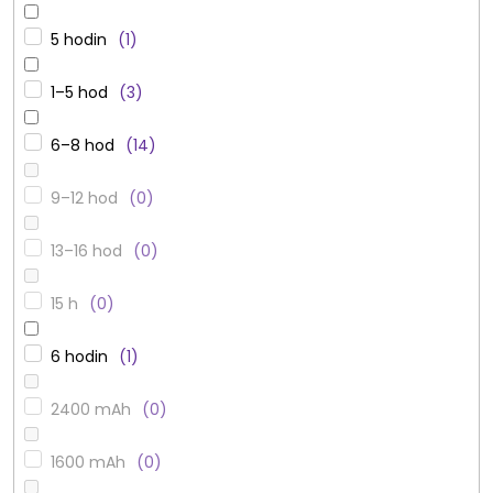
5 hodin
1
1–5 hod
3
6–8 hod
14
9–12 hod
0
13–16 hod
0
15 h
0
6 hodin
1
2400 mAh
0
1600 mAh
0