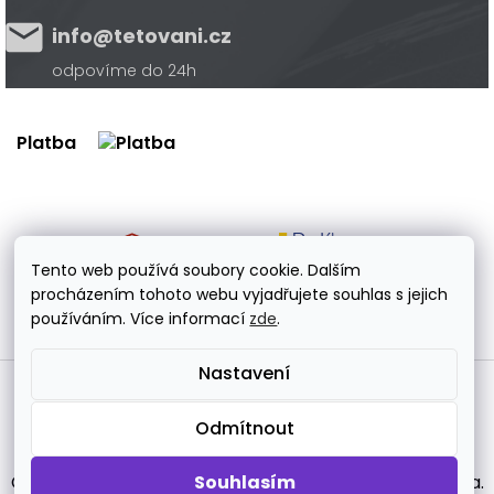
info@tetovani.cz
odpovíme do 24h
Platba
Doprava
Tento web používá soubory cookie. Dalším
procházením tohoto webu vyjadřujete souhlas s jejich
používáním. Více informací
zde
.
Nastavení
Vytvořil Shoptet Premium
Odmítnout
Copyright 2026
tetovani.cz
Souhlasím
. Všechna práva vyhrazena.