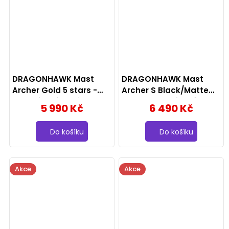
DRAGONHAWK Mast
DRAGONHAWK Mast
Archer Gold 5 stars -
Archer S Black/Matte
bezdrátový strojek 3x
Gray - bezdrátový
5 990 Kč
6 490 Kč
grip, 3.5mm, zlatý
strojek, 4.2mm, černý
Do košíku
Do košíku
Akce
Akce