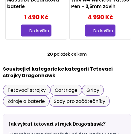
baterie
Pen – 3,5mm zdvih
1 490 Kč
4 990 Kč
Do košíku
Do košíku
20
položek celkem
O
v
l
Související kategorie ke kategorii Tetovací
á
strojky Dragonhawk
d
a
Tetovací strojky
Cartridge
c
Gripy
í
Zdroje a baterie
Sady pro začátečníky
p
r
v
k
Jak vybrat tetovací strojek Dragonhawk?
y
v