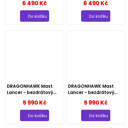
6 490 Kč
6 490 Kč
4.2mm, černo-šedý
4.2mm
Do košíku
Do košíku
DRAGONHAWK Mast
DRAGONHAWK Mast
Lancer - bezdrátový
Lancer - bezdrátový
strojek 2x baterie,
strojek 2x baterie,
5 990 Kč
5 990 Kč
3.5mm, černý
3.5mm, modrý
Do košíku
Do košíku