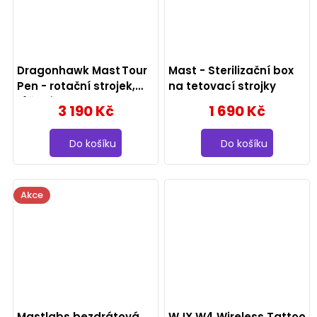
Dragonhawk Mast Tour
Mast - Sterilizační box
Pen - rotační strojek,
na tetovací strojky
růžový
3 190 Kč
1 690 Kč
Do košíku
Do košíku
Akce
Mastlabs bezdrátová
WJX W4 Wireless Tattoo