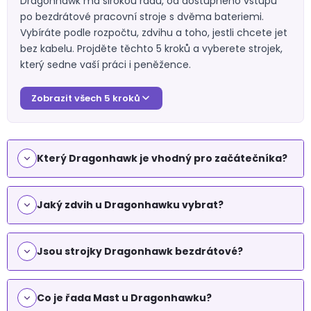
Dragonhawk má širokou řadu, od dostupného vstupu
ý
p
po bezdrátové pracovní stroje s dvěma bateriemi.
i
Vybíráte podle rozpočtu, zdvihu a toho, jestli chcete jet
s
bez kabelu. Projděte těchto 5 kroků a vyberete strojek,
u
který sedne vaší práci i peněžence.
Zobrazit všech 5 kroků
Který Dragonhawk je vhodný pro začátečníka?
Jaký zdvih u Dragonhawku vybrat?
Jsou strojky Dragonhawk bezdrátové?
Co je řada Mast u Dragonhawku?