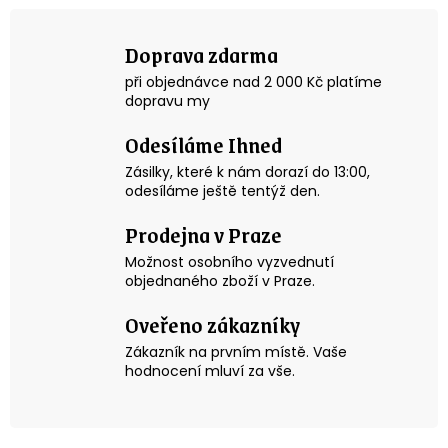
k
a
o
c
v
Doprava zdarma
í
á
p
při objednávce nad 2 000 Kč platíme
n
r
dopravu my
v
í
k
Odesíláme Ihned
y
v
Zásilky, které k nám dorazí do 13:00,
ý
odesíláme ještě tentýž den.
p
i
Prodejna v Praze
s
u
Možnost osobního vyzvednutí
objednaného zboží v Praze.
Oveřeno zákazníky
Zákazník na prvním místě. Vaše
hodnocení mluví za vše.