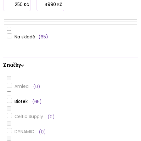
p
250
Kč
4990
Kč
r
o
d
Na skladě
65
u
k
Značky
t
ů
Amiea
0
Biotek
65
Celtic Supply
0
DYNAMIC
0