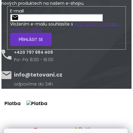
nových produktech na našem e-shopu.
E-mail
Vložením e-mailu souhlasíte s
podmínkami ochrany
osobních údajů
PŘIHLÁSIT SE
+420 797 684 409
Po- Pá: 8:00 - 16:00
info@tetovani.cz
odpovíme do 24h
Platba
Doprava