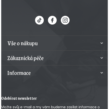
Z
á
p
a
t
Vše o nákupu
í
Zákaznická péče
Informace
Odebírat newsletter
Vložte svůj e-mail a my vám budeme zasílat informace o