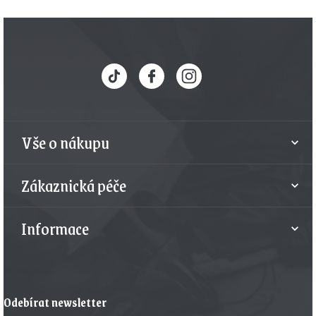
Z
á
p
a
t
Vše o nákupu
í
Zákaznická péče
Informace
Odebírat newsletter