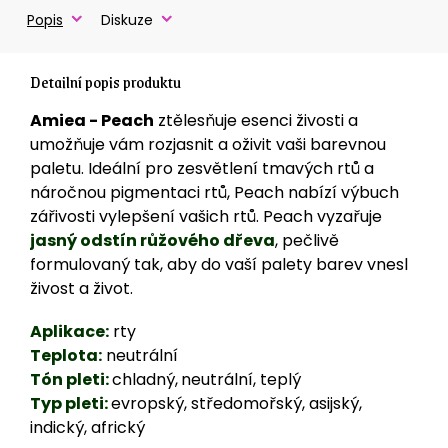
Popis
Diskuze
Detailní popis produktu
Amiea - Peach
ztělesňuje esenci živosti a
umožňuje vám rozjasnit a oživit vaši barevnou
paletu. Ideální pro zesvětlení tmavých rtů a
náročnou pigmentaci rtů, Peach nabízí výbuch
zářivosti vylepšení vašich rtů. Peach vyzařuje
jasný odstín růžového dřeva
, pečlivě
formulovaný tak, aby do vaší palety barev vnesl
živost a život.
Aplikace:
rty
Teplota:
neutrální
Tón pleti:
chladný,
neutrální, teplý
Typ pleti:
evropský, středomořský, asijský,
indický, africký