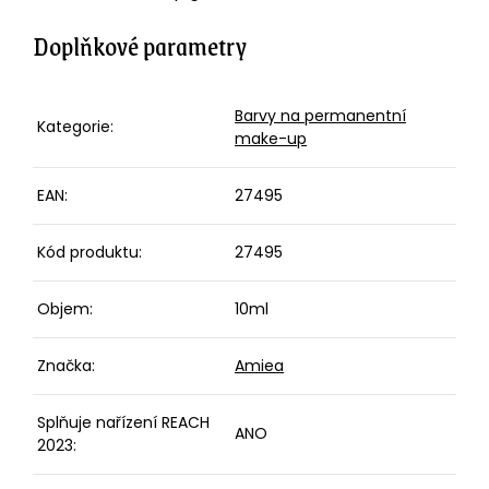
Doplňkové parametry
Barvy na permanentní
Kategorie
:
make-up
EAN
:
27495
Kód produktu
:
27495
Objem
:
10ml
Značka
:
Amiea
Splňuje nařízení REACH
ANO
2023
: