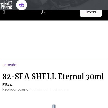
Přejít
na
NÁKUPNÍ
obsah
KOŠÍK
Domů
Tetování
82-SEA SHELL Eternal 30ml
51544
Průměrné
Neohodnoceno
Podrobnosti hodnocení
hodnocení
produktu
je
0,0