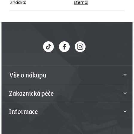
Značka
:
Eternal
Z
á
p
a
t
Vše o nákupu
í
Zákaznická péče
Informace