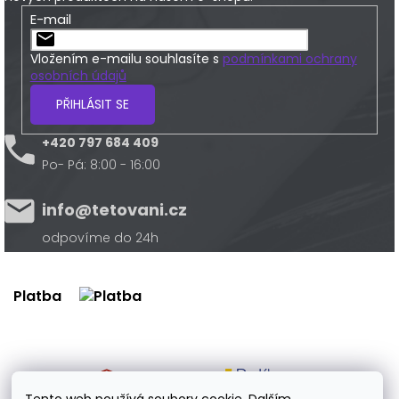
E-mail
Vložením e-mailu souhlasíte s
podmínkami ochrany
osobních údajů
PŘIHLÁSIT SE
+420 797 684 409
Po- Pá: 8:00 - 16:00
info@tetovani.cz
odpovíme do 24h
Platba
Doprava