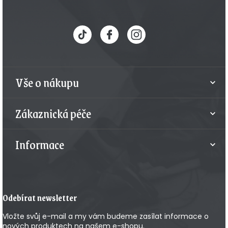
Z
á
p
a
t
Vše o nákupu
í
Zákaznická péče
Informace
Odebírat newsletter
Vložte svůj e-mail a my vám budeme zasílat informace o
nových produktech na našem e-shopu.