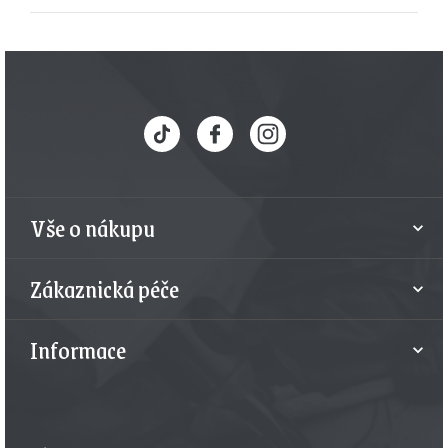
Z
á
p
a
t
Vše o nákupu
í
Zákaznická péče
Informace