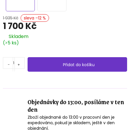
1 935 Kč
–12 %
1 700 Kč
Měrná
Skladem
cena:
(>5 ks)
Přidat do košíku
Objednávky do 13:00, posíláme v ten
den
Zboží objednané do 13:00 v pracovní den je
expedováno, pokud je skladem, ještě v den
objednání.