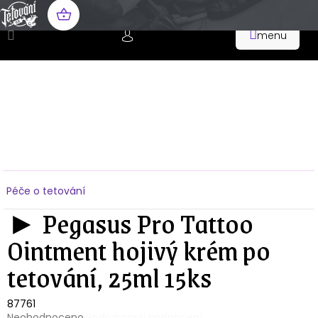
Přejít
na
NÁKUPNÍ
obsah
KOŠÍK
Domů
Péče o tetování
► Pegasus Pro Tattoo
Ointment hojivý krém po
tetování, 25ml 15ks
87761
Průměrné
Neohodnoceno
Podrobnosti hodnocení