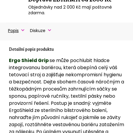
Objednávky nad 2 000 Kč mají poštovné
zdarma.
Popis
Diskuze
Detailní popis produktu
Ergo Shield Grip
se může pochlubit hladce
integrovanou bariérou, která obepíná celý váš
tetovací stroj a zajišťuje nekompromisní hygienu
a bezpečnost. Dejte sbohem časově náročným a
těžkopádným procesům zahrnujícím sáčky se
sponou, papírové ručníky, textilní pásky nebo
provizorní řešení. Postup je snadný: vyjměte
ErgoShield ze sterilního blistrového balení,
nahraďte jím původní rukojeť a jakmile se závity
zapojí, roztáhněte vestavěnou bariéru zatažením
za nálepku. Po úplném vysunutí utěsněte a