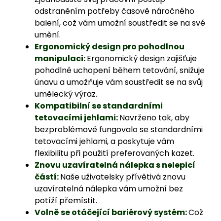
odstraněním potřeby časově náročného
balení, což vám umožní soustředit se na své
umění.
Ergonomický design pro pohodlnou
manipulaci:
Ergonomický design zajišťuje
pohodlné uchopení během tetování, snižuje
únavu a umožňuje vám soustředit se na svůj
umělecký výraz.
Kompatibilní se standardními
tetovacími jehlami:
Navrženo tak, aby
bezproblémově fungovalo se standardními
tetovacími jehlami, a poskytuje vám
flexibilitu při použití preferovaných kazet.
Znovu uzavíratelná nálepka s nelepicí
částí:
Naše uživatelsky přívětivá znovu
uzavíratelná nálepka vám umožní bez
potíží přemístit.
Volně se otáčející bariérový systém:
Což