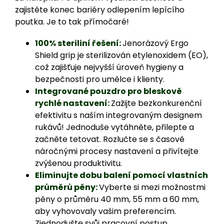
zajistěte konec bariéry odlepením lepícího
poutka. Je to tak přímočaré!
100% steriliní řešení:
Jenorázový Ergo
Shield grip je sterilizován etylenoxidem (EO),
což zajišťuje nejvyšší úroveň hygieny a
bezpečnosti pro umělce i klienty.
Integrované pouzdro pro bleskově
rychlé nastavení:
Zažijte bezkonkurenční
efektivitu s naším integrovaným designem
rukávů! Jednoduše vytáhněte, přilepte a
začněte tetovat. Rozlučte se s časově
náročnými procesy nastavení a přivítejte
zvýšenou produktivitu.
Eliminujte dobu balení pomocí vlastních
průměrů pěny:
Vyberte si mezi možnostmi
pěny o průměru 40 mm, 55 mm a 60 mm,
aby vyhovovaly vašim preferencím.
Zjednodušte svůj pracovní postup