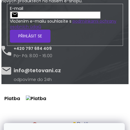
nových produktech na našem e-shopu.
E-mail
Vložením e-mailu souhlasíte s
podmínkami ochrany
osobních údajů
PŘIHLÁSIT SE
+420 797 684 409
Po- Pá: 8:00 - 16:00
info@tetovani.cz
odpovíme do 24h
Platba
Doprava