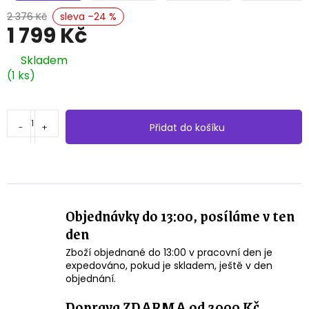
2 376 Kč
–24 %
1 799 Kč
Měrná
Skladem
cena:
(1 ks)
Přidat do košíku
Objednávky do 13:00, posíláme v ten
den
Zboží objednané do 13:00 v pracovní den je
expedováno, pokud je skladem, ještě v den
objednání.
Doprava ZDARMA od 2000 Kč