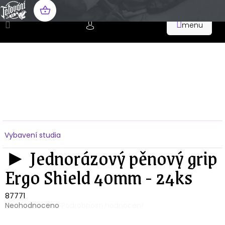
Přejít
na
NÁKUPNÍ
obsah
KOŠÍK
Domů
Vybavení studia
► Jednorázový pěnový grip
Ergo Shield 40mm - 24ks
87771
Průměrné
Neohodnoceno
Podrobnosti hodnocení
hodnocení
produktu