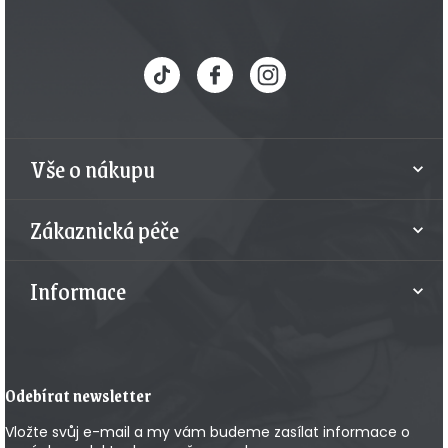
Z
á
p
a
t
Vše o nákupu
í
Zákaznická péče
Informace
Odebírat newsletter
Vložte svůj e-mail a my vám budeme zasílat informace o