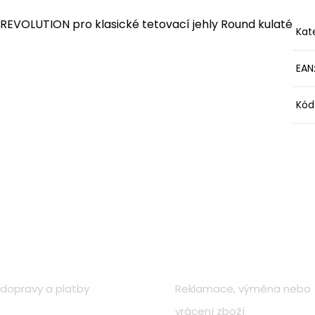
 REVOLUTION pro klasické tetovací jehly Round kulaté
Kat
EAN
Kód
o nákupu
Zákaznická péče
dopravy a platby
Reklamace, výměna nebo
vrácení zboží