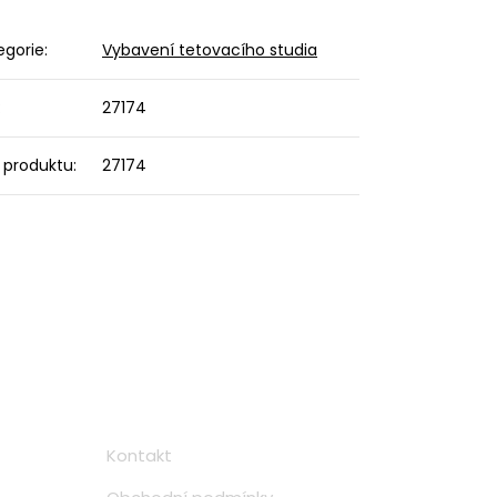
egorie
:
Vybavení tetovacího studia
:
27174
 produktu
:
27174
Informace
Kontakt