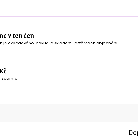
me v ten den
n je expedováno, pokud je skladem, ještě v den objednání.
Kč
é zdarma.
Dop