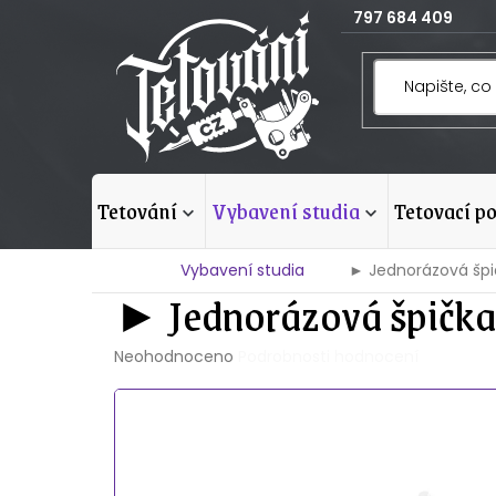
Přejít
797 684 409
na
obsah
tetování
vybavení studia
tetovací p
Domů
Vybavení studia
► Jednorázová špi
► Jednorázová špička
Průměrné
Neohodnoceno
Podrobnosti hodnocení
hodnocení
produktu
je
0,0
z
5