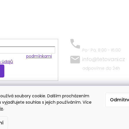
+420 797 684 409
Po- Pá: 8:00 - 16:00
 souhlasíte s
podmínkami
info@tetovani.cz
 údajů
odpovíme do 24h
oužívá soubory cookie. Dalším procházením
Odmítn
Doprava
vyjadřujete souhlas s jejich používáním. Více
de
.
ní
 vyhrazena.