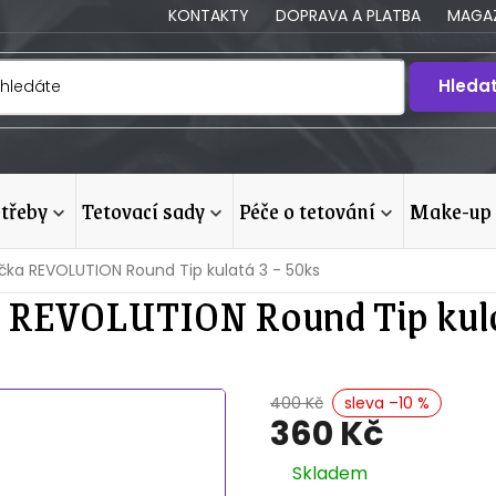
KONTAKTY
DOPRAVA A PLATBA
MAGAZ
Hleda
otřeby
tetovací sady
péče o tetování
make-up
čka REVOLUTION Round Tip kulatá 3 - 50ks
 REVOLUTION Round Tip kulat
400 Kč
–10 %
360 Kč
Měrná
Skladem
cena: