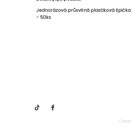
Jednorázová průsvitná plastiková špička
- 50ks
Z
á
Vše 
p
a
t
Cena 