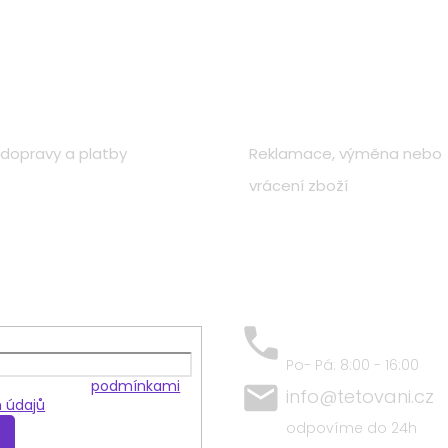
d
a
c
í
o nákupu
Zákaznická péče
p
r
v
k
dopravy a platby
Reklamace, výměna nebo
y
v
vrácení zboží
ý
p
i
s
u
+420 797 684 409
Po- Pá: 8:00 - 16:00
 souhlasíte s
podmínkami
info@tetovani.cz
 údajů
odpovíme do 24h