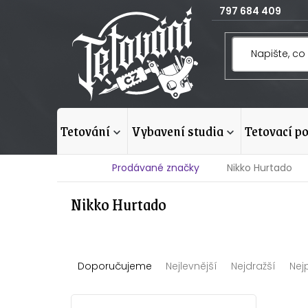
Přejít
797 684 409
na
obsah
tetování
vybavení studia
tetovací p
Domů
Prodávané značky
Nikko Hurtado
Nikko Hurtado
Ř
Doporučujeme
Nejlevnější
Nejdražší
Nej
a
z
V