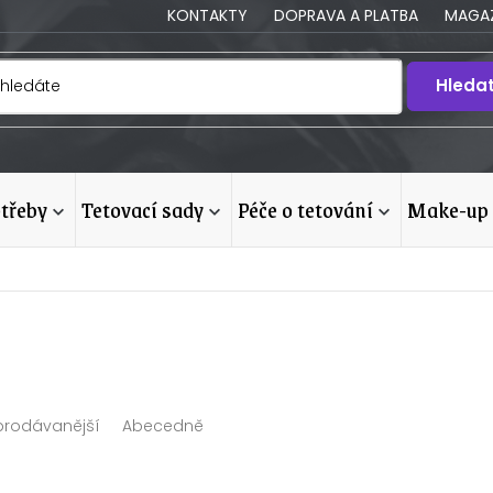
KONTAKTY
DOPRAVA A PLATBA
MAGAZ
Hleda
otřeby
tetovací sady
péče o tetování
make-up
prodávanější
Abecedně