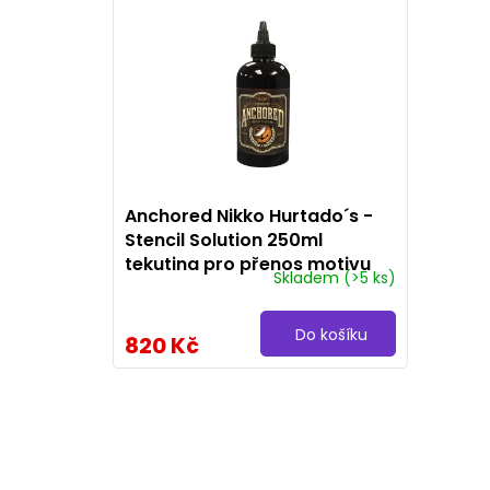
e
ý
n
p
í
i
p
s
r
p
o
r
Anchored Nikko Hurtado´s -
Stencil Solution 250ml
d
o
tekutina pro přenos motivu
Skladem
(>5 ks)
u
d
k
u
Do košíku
820 Kč
t
k
ů
t
ů