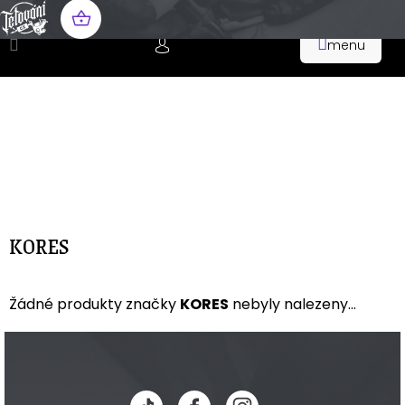
Přejít
na
NÁKUPNÍ
obsah
KOŠÍK
KORES
Žádné produkty značky
KORES
nebyly nalezeny...
Z
á