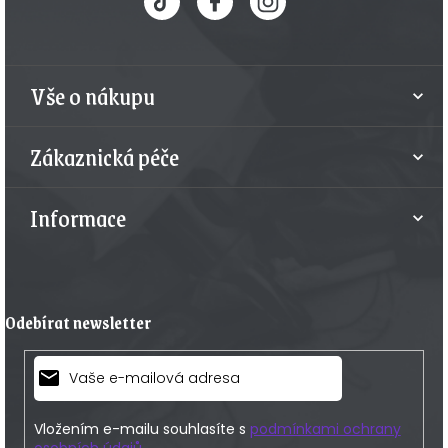
p
a
t
Vše o nákupu
í
Zákaznická péče
Informace
Odebírat newsletter
Vložením e-mailu souhlasíte s
podmínkami ochrany
osobních údajů