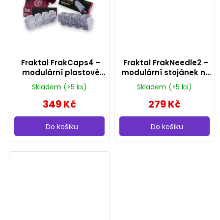
Fraktal FrakCaps4 –
Fraktal FrakNeedle2 –
modulární plastové
modulární stojánek na
kalíšky na inkoust 10 ml /
cartridge (20 ks)
Skladem
(>5 ks)
Skladem
(>5 ks)
14 ml (50 ks)
349 Kč
279 Kč
Do košíku
Do košíku