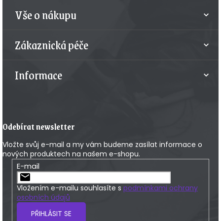
t
v
Vše o nákupu
k
í
y
v
Zákaznická péče
ý
p
i
Informace
s
u
Odebírat newsletter
Vložte svůj e-mail a my vám budeme zasílat informace o
nových produktech na našem e-shopu.
E-mail
Vložením e-mailu souhlasíte s
podmínkami ochrany
osobních údajů
PŘIHLÁSIT SE