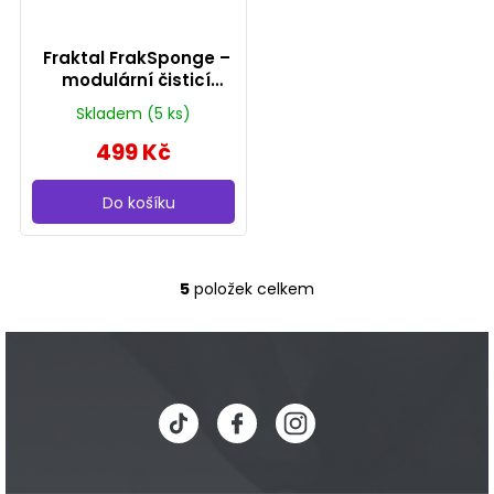
Fraktal FrakSponge –
modulární čisticí
houbička na cartridge
Skladem
(5 ks)
(20 ks)
499 Kč
Do košíku
5
položek celkem
O
v
Z
l
á
á
d
a
p
c
í
a
p
r