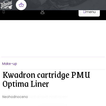
Přejít
na
NÁKUPNÍ
obsah
KOŠÍK
Domů
Make-up
Kwadron cartridge PMU
Optima Liner
Průměrné
Neohodnoceno
Podrobnosti hodnocení
hodnocení
produktu