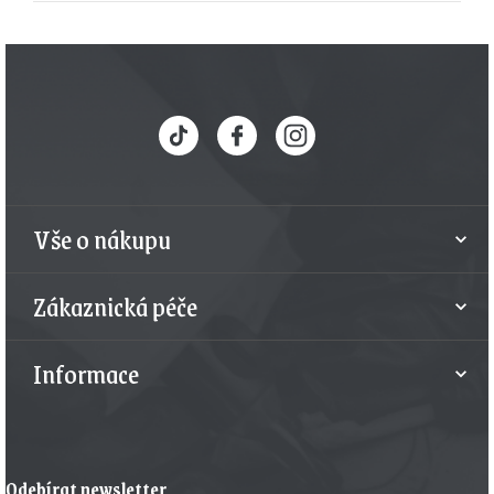
Z
á
p
a
t
Vše o nákupu
í
Zákaznická péče
Informace
Odebírat newsletter