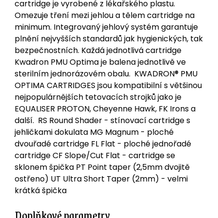
cartridge je vyrobené z lékařského plastu.
Omezuje tření mezi jehlou a tělem cartridge na
minimum. Integrovaný jehlový systém garantuje
plnění nejvyšších standardů jak hygienických, tak
bezpečnostních. Každá jednotlivá cartridge
Kwadron PMU Optima je balena jednotlivě ve
sterilním jednorázovém obalu. KWADRON® PMU
OPTIMA CARTRIDGES jsou kompatibilní s většinou
nejpopulárnějších tetovacích strojků jako je
EQUALISER PROTON, Cheyenne Hawk, FK Irons a
další. RS Round Shader - stínovací cartridge s
jehličkami dokulata MG Magnum - ploché
dvouřadé cartridge FL Flat - ploché jednořadé
cartridge CF Slope/Cut Flat - cartridge se
sklonem špička PT Point taper (2,5mm dvojitě
ostřeno) UT Ultra Short Taper (2mm) - velmi
krátká špička
Doplňkové parametry